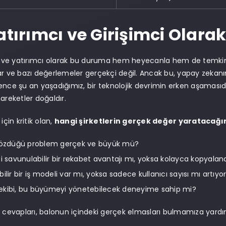
Yatırımcı ve Girişimci Olar
ci ve yatırımcı olarak bu duruma hem heyecanla hem de temkinl
ar ve bazı değerlemeler gerçekçi değil. Ancak bu, yapay zekanı
ence şu an yaşadığımız, bir teknolojik devrimin erken aşamasıdı
areketler doğaldır.
için kritik olan,
hangi şirketlerin gerçek değer yaratacağı
 çözdüğü problem gerçek ve büyük mü?
si savunulabilir bir rekabet avantajı mı, yoksa kolayca kopyalana
ilir bir iş modeli var mı, yoksa sadece kullanıcı sayısı mı artıyo
ekibi, bu büyümeyi yönetebilecek deneyime sahip mi?
n cevapları, balonun içindeki gerçek elmasları bulmamıza yardım