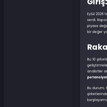
Giriş
Eylül 2025’
serdi. Rapo
piyasa değe
bir değer y
Raka
Bu 10 şirket
geliştirmele
analistler 
potansiyel
Bu durum, t
şirketlerin
karşılayam