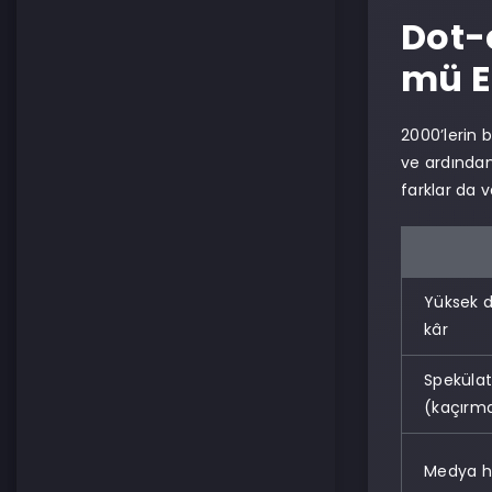
Dot-
mü E
2000’lerin 
ve ardından
farklar da v
Yüksek d
kâr
Spekülati
(kaçırm
Medya hy