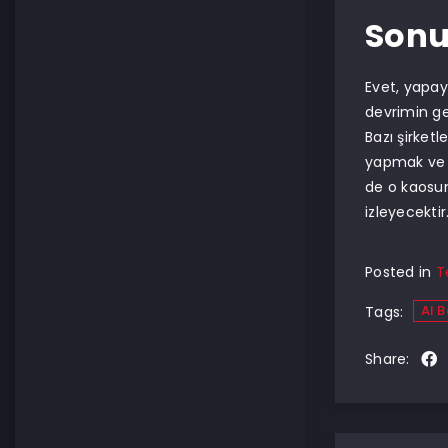
Sonu
Evet, yapay
devrimin ge
Bazı şirketl
yapmak ve k
de o kaosun
izleyecektir
Posted in
T
AI 
Tags:
Share: