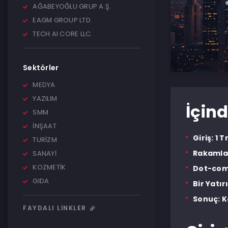
AĞABEYOĞLU GRUP A.Ş.
EAGM GROUP LTD.
TECH AI CORE LLC.
Sektörler
MEDYA
YAZILIM
İçind
SMM
İNŞAAT
Giriş: 1 
TURİZM
Rakamlar
SANAYİ
KOZMETİK
Dot-com 
GIDA
Bir Yatı
Sonuç: 
FAYDALI LINKLER