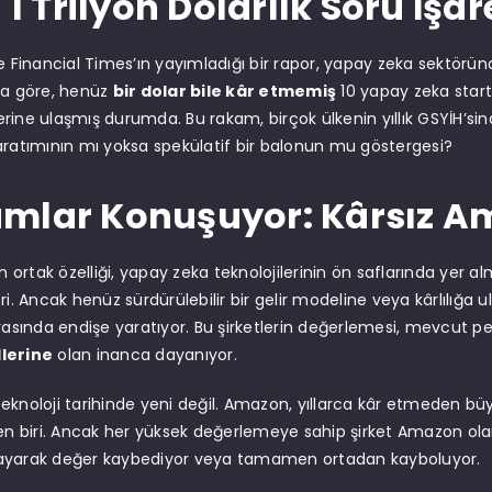
: 1 Trilyon Dolarlık Soru İşar
te Financial Times’ın yayımladığı bir rapor, yapay zeka sektörün
ra göre, henüz
bir dolar bile kâr etmemiş
10 yapay zeka start
rine ulaşmış durumda. Bu rakam, birçok ülkenin yıllık GSYİH’s
aratımının mı yoksa spekülatif bir balonun mu göstergesi?
mlar Konuşuyor: Kârsız Am
in ortak özelliği, yapay zeka teknolojilerinin ön saflarında yer 
ri. Ancak henüz sürdürülebilir bir gelir modeline veya kârlılığa 
arasında endişe yaratıyor. Bu şirketlerin değerlemesi, mevcut 
lerine
olan inanca dayanıyor.
eknoloji tarihinde yeni değil. Amazon, yıllarca kâr etmeden b
den biri. Ancak her yüksek değerlemeye sahip şirket Amazon olam
ayarak değer kaybediyor veya tamamen ortadan kayboluyor.