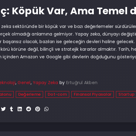
ç: Köpük Var, Ama Temel 
 zeka sektöründe bir köpük var ve bazı değerlemeler sürdürülem
rçek olmadığı anlamına gelmiyor. Yapay zeka, dünyayı değişt
er başarısız olacak, bazıları ise geleceğin devleri haline gelecek
örü körüne değil, bilinçli ve stratejik kararlar almaktır. Tar
 içinden Amazon ve Google gibi devlerin doğduğunu gösteriyor
.
eknoloji
,
Genel
,
Yapay Zeka
by
Ertuğrul Akben
Balonu
Değerleme
Dot-com
Finansal Piyasalar
Startup