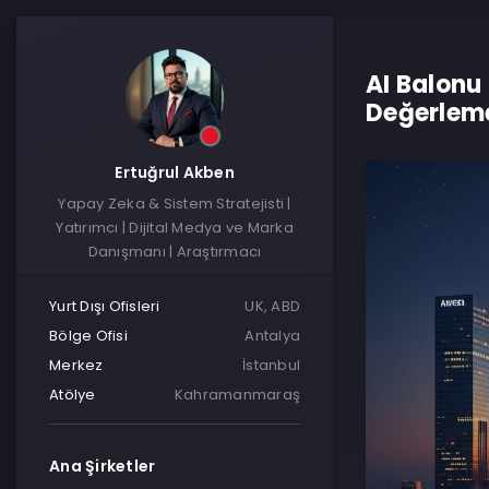
AI Balonu
Değerleme
Ertuğrul Akben
Yapay Zeka & Sistem Stratejisti |
Yatırımcı | Dijital Medya ve Marka
Danışmanı | Araştırmacı
Yurt Dışı Ofisleri
UK, ABD
Bölge Ofisi
Antalya
Merkez
İstanbul
Atölye
Kahramanmaraş
Ana Şirketler