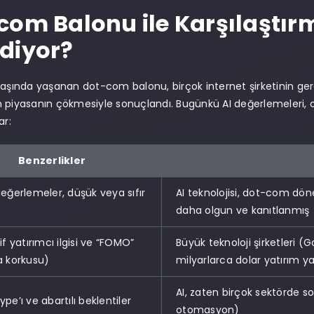
com Balonu ile Karşılaştırm
diyor?
başında yaşanan dot-com balonu, birçok internet şirketinin 
 piyasanın çökmesiyle sonuçlandı. Bugünkü AI değerlemeleri, o
ar:
Benzerlikler
eğerlemeler, düşük veya sıfır
AI teknolojisi, dot-com dö
daha olgun ve kanıtlanmış
f yatırımcı ilgisi ve “FOMO”
Büyük teknoloji şirketleri (
a korkusu)
milyarlarca dolar yatırım y
AI, zaten birçok sektörde so
pe’ı ve abartılı beklentiler
otomasyon)