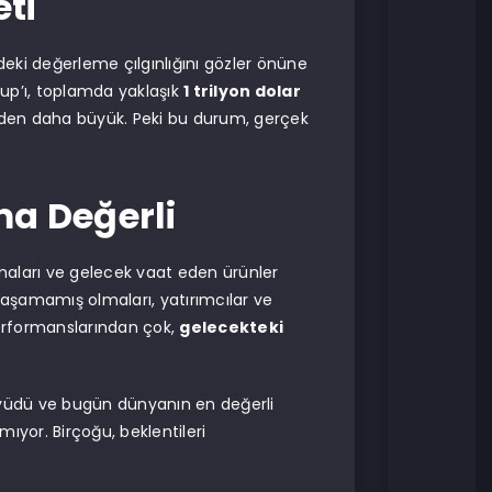
eti
deki değerleme çılgınlığını gözler önüne
up’ı, toplamda yaklaşık
1 trilyon dolar
inden daha büyük. Peki bu durum, gerçek
a Değerli
almaları ve gelecek vaat eden ürünler
ulaşamamış olmaları, yatırımcılar ve
performanslarından çok,
gelecekteki
üyüdü ve bugün dünyanın en değerli
ıyor. Birçoğu, beklentileri