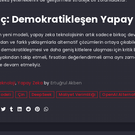
zeka yeteneklerini de geliştirmesi stratejik bir zorunluluktur.
ç: Demokratikleşen Yapay
 yeni modeli, yapay zeka teknolojisinin artık sadece birkaç dev ş
an ve farklı yaklaşımlarla alternatif çözümlerin ortaya çıkabilec
 demokratikleşmesi ve daha geniş kitlelere ulaşması için kritik b
 yakından takip etmeli, fırsatları değerlendirmeli ama aynı zam
e devam etmeliyiz.
eknoloji
,
Yapay Zeka
by
Ertuğrul Akben
Modeli
Çin
DeepSeek
Maliyet Verimliliği
OpenAI Alternat