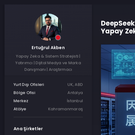
DeepSeek’
Yapay Ze
Ertuğrul Akben
Yapay Zeka & Sistem Stratejisti |
Yatırımcı | Dijital Medya ve Marka
Danışmanı | Araştırmacı
Yurt Dışı Ofisleri
UK, ABD
Bölge Ofisi
Antalya
Merkez
İstanbul
Atölye
Kahramanmaraş
Ana Şirketler