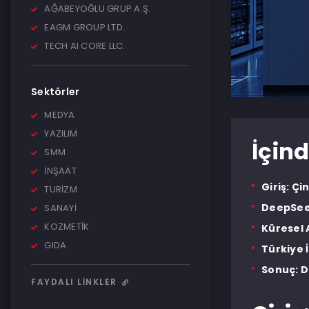
AĞABEYOĞLU GRUP A.Ş.
EAGM GROUP LTD.
TECH AI CORE LLC.
Sektörler
MEDYA
YAZILIM
İçind
SMM
İNŞAAT
Giriş: Ç
TURİZM
DeepSeek
SANAYİ
KOZMETİK
Küresel 
GIDA
Türkiye İ
Sonuç: 
FAYDALI LINKLER