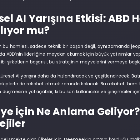
sel AI Yarışına Etkisi: AB
ılıyor mu?
 bu hamlesi, sadece teknik bir başarı değil, aynı zamanda jeopo
a ABD’nin liderliğine meydan okumak için büyük yatırımlar yapıyo
bi şirketlerin başarısı, bu stratejinin meyvelerini vermeye başla
resel AI yarışını daha da hızlandıracak ve çeşitlendirecek. Batıl
i rakiplerle de rekabet etmek zorunda kalacak. Bu rekabet, hem 
n düşmesine yol açabilir, ki bu son kullanıcılar ve girişimciler iç
ye İçin Ne Anlama Geliyor? 
ejiler
i gelişmekte olan ülkeler için, DeepSeek’in ortaya koyduğu maliy