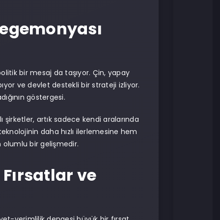
D Hegemonyası
litik bir mesaj da taşıyor. Çin, yapay
r ve devlet destekli bir strateji izliyor.
dığının göstergesi.
ı şirketler, artık sadece kendi aralarında
teknolojinin daha hızlı ilerlemesine hem
in olumlu bir gelişmedir.
Fırsatlar ve
et-verimlilik dengesi büyük bir fırsat