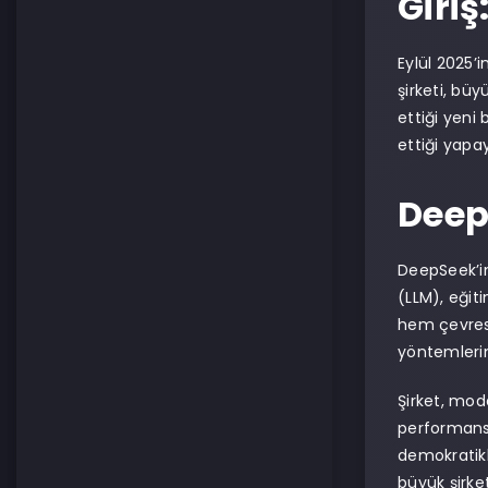
Giriş
Eylül 2025’
şirketi, büy
ettiği yeni
ettiği yapay
Deep
DeepSeek’in
(LLM), eğit
hem çevres
yöntemlerin
Şirket, mode
performans 
demokratikl
büyük şirket