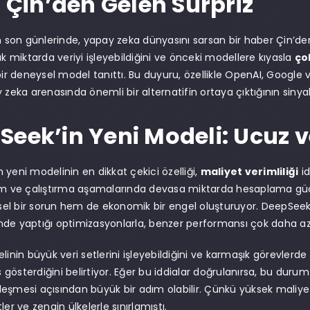
: Çin’den Gelen Sürpriz
in son günlerinde, yapay zeka dünyasını sarsan bir haber Çin’de
ük miktarda veriyi işleyebildiğini ve önceki modellere kıyasla
ço
 bir deneysel model tanıttı. Bu duyuru, özellikle OpenAI, Google 
 zeka arenasında önemli bir alternatifin ortaya çıktığının sinyali
Seek’in Yeni Modeli: Ucuz v
 yeni modelinin en dikkat çekici özelliği,
maliyet verimliliği
id
im ve çalıştırma aşamalarında devasa miktarda hesaplama gücü 
el bir sorun hem de ekonomik bir engel oluşturuyor. DeepSee
de yaptığı optimizasyonlarla, benzer performansı çok daha az 
linin büyük veri setlerini işleyebildiğini ve karmaşık görevlerde
gösterdiğini belirtiyor. Eğer bu iddialar doğrulanırsa, bu durum
eşmesi açısından büyük bir adım olabilir. Çünkü yüksek maliyetl
ler ve zengin ülkelerle sınırlamıştı.