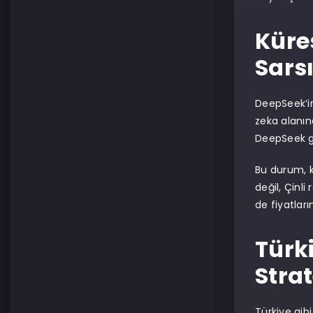
Küre
Sars
DeepSeek’in
zeka alanınd
DeepSeek gi
Bu durum, kü
değil, Çinl
de fiyatları
Türki
Strat
Türkiye gib