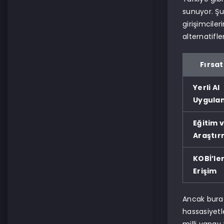
sunuyor. Şu
girişimcile
alternatifle
Fırsat
Yerli AI
Uygula
Eğitim 
Araştı
KOBİ’le
Erişim
Ancak burada
hassasiyetl