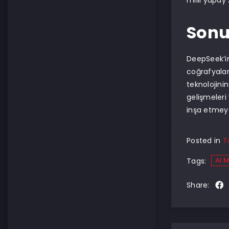
milli yapay 
Sonu
DeepSeek’in
coğrafyalard
teknolojinin
gelişmeleri
inşa etmey
Posted in
T
AI 
Tags:
Share: