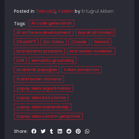
Posted in
Teknoloji
,
Yazılım
by
Ertuğrul Akben
AI code generation
Tags:
AI software development
büyük dil modeli
ChatGPT
Çin Odası
Claude
Gemini
kod anlama problemi
kod üreten modeller
LLM
semantic grounding
stokastik papağan
token prediction
transformer mimarisi
yapay zeka algoritmaları
yapay zeka kod yazma
yapay zeka mühendisliği
yapay zeka yazılım geliştirme
Share: