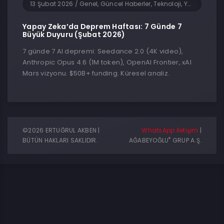
13 Şubat 2026
/
Genel, Güncel Haberler, Teknoloji, Yapay Zeka, Yazılım
Yapay Zeka’da Deprem Haftası: 7 Günde 7
Büyük Duyuru (Şubat 2026)
7 günde 7 AI depremi: Seedance 2.0 (4K video),
Anthropic Opus 4.6 (1M token), OpenAI Frontier, xAI
Mars vizyonu. $50B+ funding. Küresel analiz.
©2026 ERTUĞRUL AKBEN |
WhatsApp İletişim
|
®
BÜTÜN HAKLARI SAKLIDIR.
AĞABEYOĞLU
GRUP A.Ş.