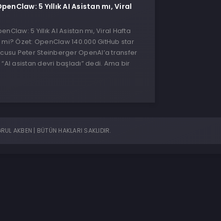
penClaw: 5 Yıllık AI Asistan mı, Viral
nClaw: 5 Yıllık AI Asistan mı, Viral Hafta
i mi? Özet: OpenClaw 140.000 GitHub star
ucusu Peter Steinberger OpenAI’a transfer
 “AI asistan devri başladı” dedi. Ama bir
UL AKBEN | BÜTÜN HAKLARI SAKLIDIR.