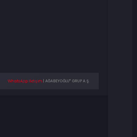
®
WhatsApp İletişim
|
AĞABEYOĞLU
GRUP A.Ş.