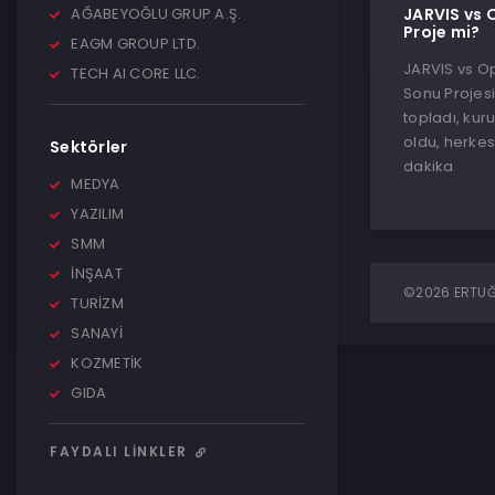
AĞABEYOĞLU GRUP A.Ş.
JARVIS vs O
Proje mi?
EAGM GROUP LTD.
JARVIS vs Ope
TECH AI CORE LLC.
Sonu Projes
topladı, kur
oldu, herkes
Sektörler
dakika
MEDYA
YAZILIM
SMM
İNŞAAT
©2026 ERTUĞR
TURİZM
SANAYİ
KOZMETİK
GIDA
FAYDALI LINKLER