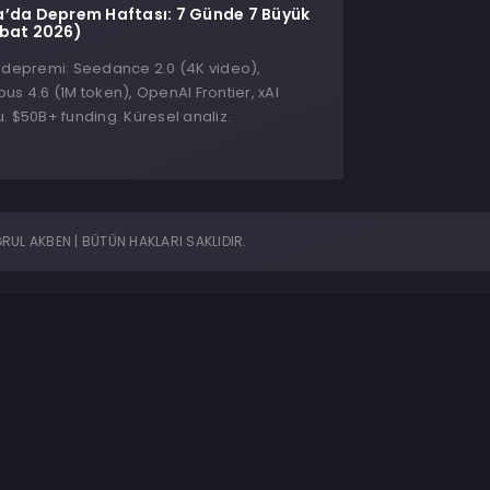
’da Deprem Haftası: 7 Günde 7 Büyük
ubat 2026)
I depremi: Seedance 2.0 (4K video),
us 4.6 (1M token), OpenAI Frontier, xAI
. $50B+ funding. Küresel analiz.
UL AKBEN | BÜTÜN HAKLARI SAKLIDIR.