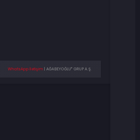
®
WhatsApp İletişim
|
AĞABEYOĞLU
GRUP A.Ş.