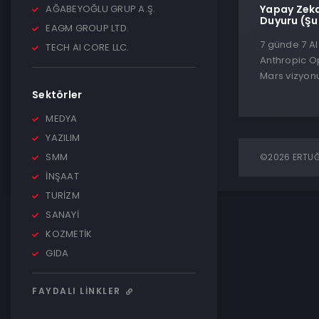
AĞABEYOĞLU GRUP A.Ş.
Yapay Zeka
Duyuru (Ş
EAGM GROUP LTD.
7 günde 7 A
TECH AI CORE LLC.
Anthropic Op
Mars vizyonu
Sektörler
MEDYA
YAZILIM
SMM
©2026 ERTUĞR
İNŞAAT
TURİZM
SANAYİ
KOZMETİK
GIDA
FAYDALI LINKLER