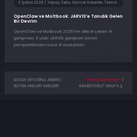
3 Şubat 2026
/
Yapay Zeka, Güncel Haberler, Teknoloji, Yazılım
OpenClaw ve Moltbook: JARVIS’e Tanıdık Gelen
Bir Devrim
OpenClaw ve Moltbook 2026’nın dikkat çeken AI
gelişmesi. 5 yıldır JARVIS geliştiren birinin
perspektifinden lokal AI asistanları.
©2026 ERTUĞRUL AKBEN |
WhatsApp İletişim
|
®
BÜTÜN HAKLARI SAKLIDIR.
AĞABEYOĞLU
GRUP A.Ş.