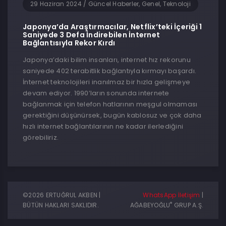
29 Haziran 2024
/
Güncel Haberler, Genel, Teknoloji
Japonya’da Araştırmacılar, Netflix’teki İçeriği 1
Saniyede 3 Defa İndirebilen İnternet
Bağlantısıyla Rekor Kırdı
Japonya’daki bilim insanları, internet hız rekorunu
saniyede 402 terabitlik bağlantıyla kırmayı başardı.
İnternet teknolojileri inanılmaz bir hızla gelişmeye
devam ediyor. 1990’ların sonunda internete
bağlanmak için telefon hatlarının meşgul olmaması
gerektiğini düşünürsek, bugün kablosuz ve çok daha
hızlı internet bağlantılarının ne kadar ilerlediğini
görebiliriz.
©2026 ERTUĞRUL AKBEN |
WhatsApp İletişim
|
®
BÜTÜN HAKLARI SAKLIDIR.
AĞABEYOĞLU
GRUP A.Ş.