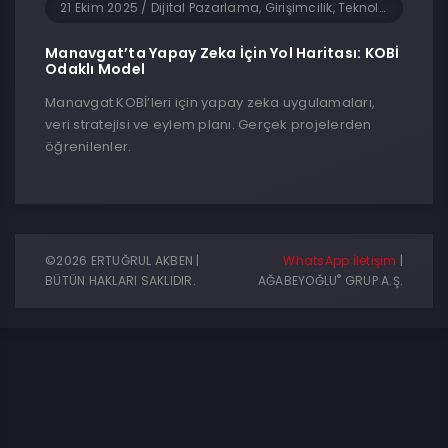
21 Ekim 2025
/
Dijital Pazarlama, Girişimcilik, Teknoloji, Turizm ve Seyahat, Yapay Zeka, Yazılım
Manavgat’ta Yapay Zeka İçin Yol Haritası: KOBİ
Odaklı Model
Manavgat KOBİ’leri için yapay zeka uygulamaları,
veri stratejisi ve eylem planı. Gerçek projelerden
öğrenilenler.
©2026 ERTUĞRUL AKBEN |
WhatsApp İletişim
|
®
BÜTÜN HAKLARI SAKLIDIR.
AĞABEYOĞLU
GRUP A.Ş.