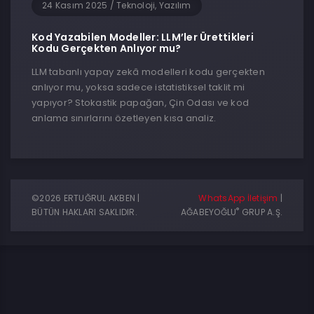
24 Kasım 2025
/
Teknoloji, Yazılım
Kod Yazabilen Modeller: LLM’ler Ürettikleri
Kodu Gerçekten Anlıyor mu?
LLM tabanlı yapay zekâ modelleri kodu gerçekten
anlıyor mu, yoksa sadece istatistiksel taklit mi
yapıyor? Stokastik papağan, Çin Odası ve kod
anlama sınırlarını özetleyen kısa analiz.
©2026 ERTUĞRUL AKBEN |
WhatsApp İletişim
|
®
BÜTÜN HAKLARI SAKLIDIR.
AĞABEYOĞLU
GRUP A.Ş.