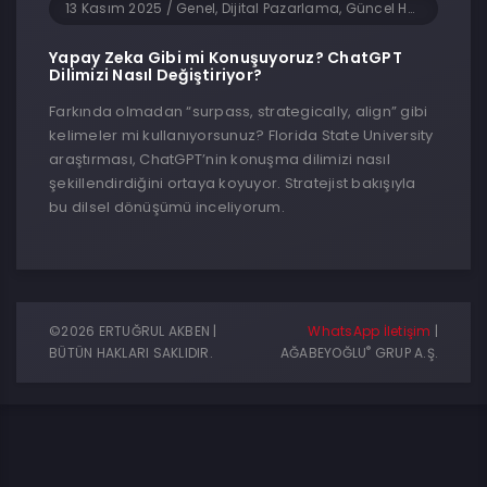
13 Kasım 2025
/
Genel, Dijital Pazarlama, Güncel Haberler, Sosyal Medya, Teknoloji, Yapay Zeka
Yapay Zeka Gibi mi Konuşuyoruz? ChatGPT
Dilimizi Nasıl Değiştiriyor?
Farkında olmadan “surpass, strategically, align” gibi
kelimeler mi kullanıyorsunuz? Florida State University
araştırması, ChatGPT’nin konuşma dilimizi nasıl
şekillendirdiğini ortaya koyuyor. Stratejist bakışıyla
bu dilsel dönüşümü inceliyorum.
©2026 ERTUĞRUL AKBEN |
WhatsApp İletişim
|
®
BÜTÜN HAKLARI SAKLIDIR.
AĞABEYOĞLU
GRUP A.Ş.