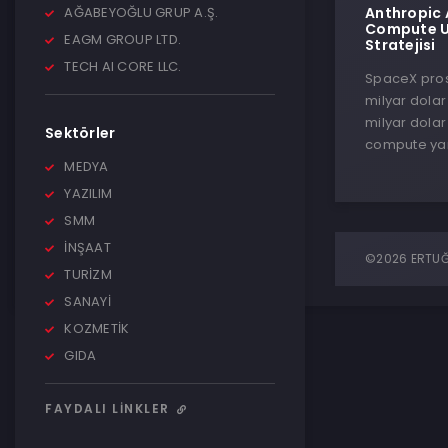
AĞABEYOĞLU GRUP A.Ş.
Anthropic 
Compute Uç
EAGM GROUP LTD.
Stratejisi
TECH AI CORE LLC.
SpaceX prosp
milyar dolar
milyar dolar
Sektörler
compute yar
MEDYA
YAZILIM
SMM
İNŞAAT
©2026 ERTUĞR
TURİZM
SANAYİ
KOZMETİK
GIDA
FAYDALI LINKLER