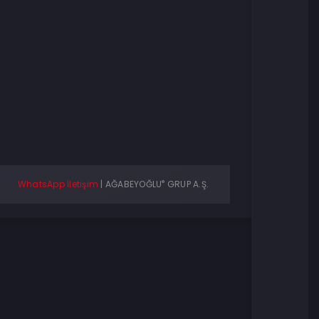
®
WhatsApp İletişim
|
AĞABEYOĞLU
GRUP A.Ş.