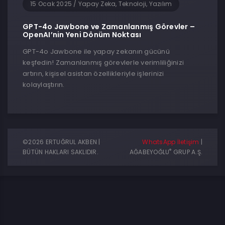
15 Ocak 2025
/
Yapay Zeka, Teknoloji, Yazılım
GPT-4o Jawbone ve Zamanlanmış Görevler –
OpenAI’nin Yeni Dönüm Noktası
GPT-4o Jawbone ile yapay zekanın gücünü
keşfedin! Zamanlanmış görevlerle verimliliğinizi
artırın, kişisel asistan özellikleriyle işlerinizi
kolaylaştırın.
©2026 ERTUĞRUL AKBEN |
WhatsApp İletişim
|
®
BÜTÜN HAKLARI SAKLIDIR.
AĞABEYOĞLU
GRUP A.Ş.