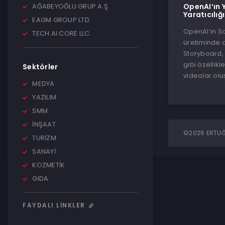
AĞABEYOĞLU GRUP A.Ş.
OpenAI’ın 
Yaratıcılığı
EAGM GROUP LTD.
OpenAI’ın S
TECH AI CORE LLC.
üretiminde d
Storyboard,
gibi özellikle
Sektörler
videolar olu
MEDYA
YAZILIM
SMM
İNŞAAT
©2026 ERTUĞR
TURİZM
SANAYİ
KOZMETİK
GIDA
FAYDALI LINKLER