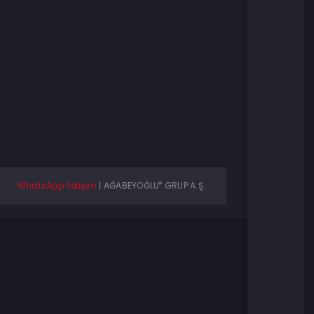
®
WhatsApp İletişim
|
AĞABEYOĞLU
GRUP A.Ş.