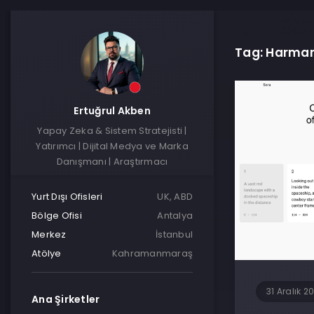
Tag: Harma
Ertuğrul Akben
Yapay Zeka & Sistem Stratejisti |
Yatırımcı | Dijital Medya ve Marka
Danışmanı | Araştırmacı
Yurt Dışı Ofisleri
UK, ABD
Bölge Ofisi
Antalya
Merkez
İstanbul
Atölye
Kahramanmaraş
31 Aralık 2
Ana Şirketler