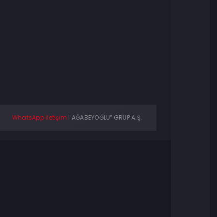
®
WhatsApp İletişim
|
AĞABEYOĞLU
GRUP A.Ş.