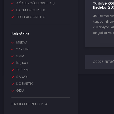
AĞABEYOĞLU GRUP A.Ş.
Türkiye KO
Endeksi 20
EAGM GROUP LTD.
490 firma ve 
TECH AI CORE LLC.
kapsamlı ara
kullanıyor. A
engeller ve s
Sektörler
MEDYA
YAZILIM
SMM
©2026 ERTUĞR
İNŞAAT
TURİZM
SANAYİ
KOZMETİK
GIDA
FAYDALI LINKLER