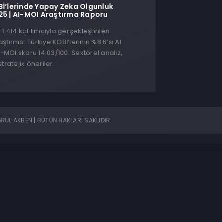
Bİ’lerinde Yapay Zeka Olgunluk
25 | AI-MOI Araştırma Raporu
1.414 katılımcıyla gerçekleştirilen
ştırma: Türkiye KOBİ’lerinin %8.6’sı AI
I-MOI skoru 14.03/100. Sektörel analiz,
tratejik öneriler.
UL AKBEN | BÜTÜN HAKLARI SAKLIDIR.