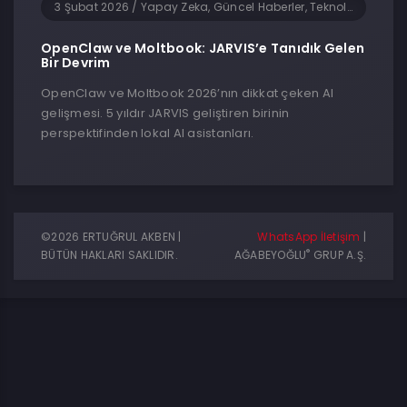
3 Şubat 2026
/
Yapay Zeka, Güncel Haberler, Teknoloji, Yazılım
OpenClaw ve Moltbook: JARVIS’e Tanıdık Gelen
Bir Devrim
OpenClaw ve Moltbook 2026’nın dikkat çeken AI
gelişmesi. 5 yıldır JARVIS geliştiren birinin
perspektifinden lokal AI asistanları.
©2026 ERTUĞRUL AKBEN |
WhatsApp İletişim
|
®
BÜTÜN HAKLARI SAKLIDIR.
AĞABEYOĞLU
GRUP A.Ş.