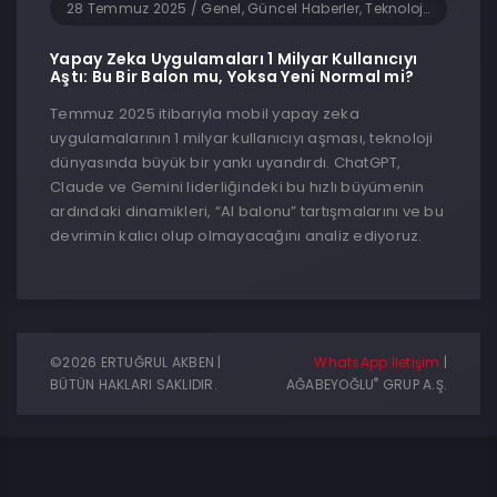
28 Temmuz 2025
/
Genel, Güncel Haberler, Teknoloji, Yapay Zeka, Yazılım
Yapay Zeka Uygulamaları 1 Milyar Kullanıcıyı
Aştı: Bu Bir Balon mu, Yoksa Yeni Normal mi?
Temmuz 2025 itibarıyla mobil yapay zeka
uygulamalarının 1 milyar kullanıcıyı aşması, teknoloji
dünyasında büyük bir yankı uyandırdı. ChatGPT,
Claude ve Gemini liderliğindeki bu hızlı büyümenin
ardındaki dinamikleri, “AI balonu” tartışmalarını ve bu
devrimin kalıcı olup olmayacağını analiz ediyoruz.
©2026 ERTUĞRUL AKBEN |
WhatsApp İletişim
|
®
BÜTÜN HAKLARI SAKLIDIR.
AĞABEYOĞLU
GRUP A.Ş.