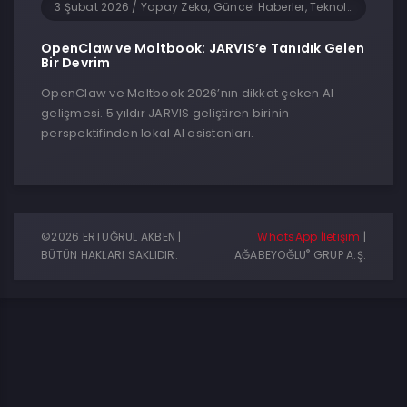
3 Şubat 2026
/
Yapay Zeka, Güncel Haberler, Teknoloji, Yazılım
OpenClaw ve Moltbook: JARVIS’e Tanıdık Gelen
Bir Devrim
OpenClaw ve Moltbook 2026’nın dikkat çeken AI
gelişmesi. 5 yıldır JARVIS geliştiren birinin
perspektifinden lokal AI asistanları.
©2026 ERTUĞRUL AKBEN |
WhatsApp İletişim
|
®
BÜTÜN HAKLARI SAKLIDIR.
AĞABEYOĞLU
GRUP A.Ş.