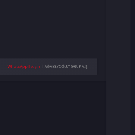
®
WhatsApp İletişim
|
AĞABEYOĞLU
GRUP A.Ş.