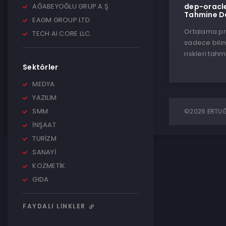
AĞABEYOĞLU GRUP A.Ş.
dep-oracle:
Tahmine D
EAGM GROUP LTD.
Ortalama pro
TECH AI CORE LLC.
sadece bili
riskleri tahm
Sektörler
MEDYA
YAZILIM
SMM
©2026 ERTUĞR
İNŞAAT
TURİZM
SANAYİ
KOZMETİK
GIDA
FAYDALI LINKLER