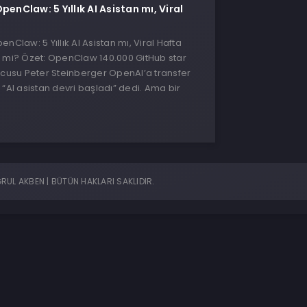
penClaw: 5 Yıllık AI Asistan mı, Viral
nClaw: 5 Yıllık AI Asistan mı, Viral Hafta
i mi? Özet: OpenClaw 140.000 GitHub star
ucusu Peter Steinberger OpenAI’a transfer
 “AI asistan devri başladı” dedi. Ama bir
UL AKBEN | BÜTÜN HAKLARI SAKLIDIR.