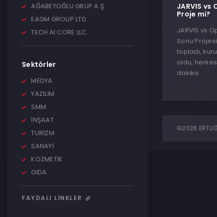
AĞABEYOĞLU GRUP A.Ş.
JARVIS vs O
Proje mi?
EAGM GROUP LTD.
JARVIS vs Ope
TECH AI CORE LLC.
Sonu Projes
topladı, kur
oldu, herkes
Sektörler
dakika
MEDYA
YAZILIM
SMM
İNŞAAT
©2026 ERTUĞR
TURİZM
SANAYİ
KOZMETİK
GIDA
FAYDALI LINKLER