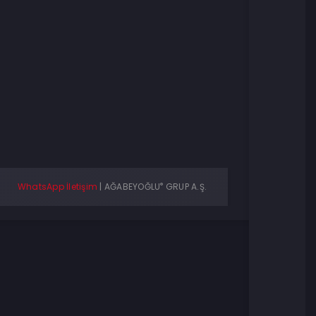
®
WhatsApp İletişim
|
AĞABEYOĞLU
GRUP A.Ş.