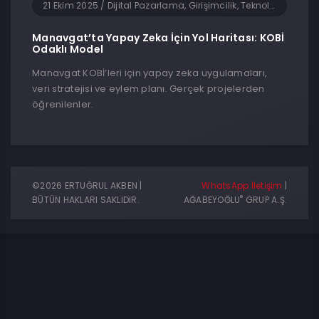
21 Ekim 2025
/
Dijital Pazarlama, Girişimcilik, Teknoloji, Turizm ve Seyahat, Yapay Zeka, Yazılım
Manavgat’ta Yapay Zeka İçin Yol Haritası: KOBİ
Odaklı Model
Manavgat KOBİ’leri için yapay zeka uygulamaları,
veri stratejisi ve eylem planı. Gerçek projelerden
öğrenilenler.
©2026 ERTUĞRUL AKBEN |
WhatsApp İletişim
|
®
BÜTÜN HAKLARI SAKLIDIR.
AĞABEYOĞLU
GRUP A.Ş.