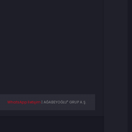
®
WhatsApp İletişim
|
AĞABEYOĞLU
GRUP A.Ş.