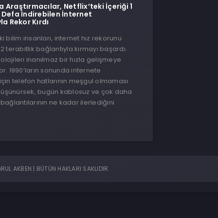
Araştırmacılar, Netflix’teki İçeriği 1
 Defa İndirebilen İnternet
la Rekor Kırdı
 bilim insanları, internet hız rekorunu
 terabitlik bağlantıyla kırmayı başardı.
olojileri inanılmaz bir hızla gelişmeye
. 1990’ların sonunda internete
çin telefon hatlarının meşgul olmaması
 düşünürsek, bugün kablosuz ve çok daha
t bağlantılarının ne kadar ilerlediğini
UL AKBEN | BÜTÜN HAKLARI SAKLIDIR.