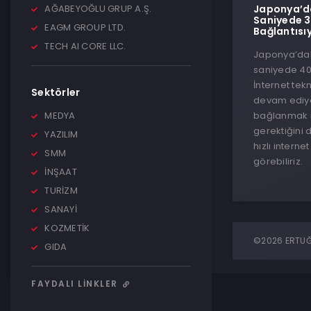
AĞABEYOĞLU GRUP A.Ş.
Japonya’da 
Saniyede 3
EAGM GROUP LTD.
Bağlantısıy
TECH AI CORE LLC.
Japonya’daki
saniyede 402
İnternet tekn
Sektörler
devam ediyor
MEDYA
bağlanmak i
gerektiğini
YAZILIM
hızlı interne
SMM
görebiliriz.
İNŞAAT
TURİZM
SANAYİ
KOZMETİK
©2026 ERTUĞR
GIDA
FAYDALI LINKLER