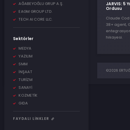
AĞABEYOĞLU GRUP A.Ş.
JARVIS: 5 Y
Ordusu
EAGM GROUP LTD.
Claude Code 
TECH AI CORE LLC.
38+ agent, 
entegrasyon
hikayesi.
Sektörler
MEDYA
YAZILIM
SMM
©2026 ERTUĞR
İNŞAAT
TURİZM
SANAYİ
KOZMETİK
GIDA
FAYDALI LINKLER