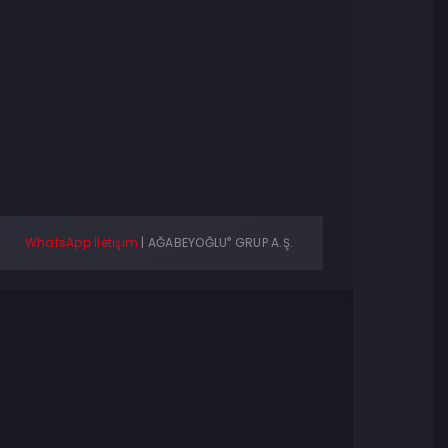
®
WhatsApp İletişim
|
AĞABEYOĞLU
GRUP A.Ş.