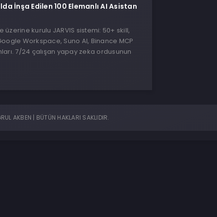
ılda İnşa Edilen 100 Elemanlı AI Asistan
üzerine kurulu JARVIS sistemi: 50+ skill,
Google Workspace, Suno AI, Binance MCP
ları. 7/24 çalışan yapay zeka ordusunun
UL AKBEN | BÜTÜN HAKLARI SAKLIDIR.