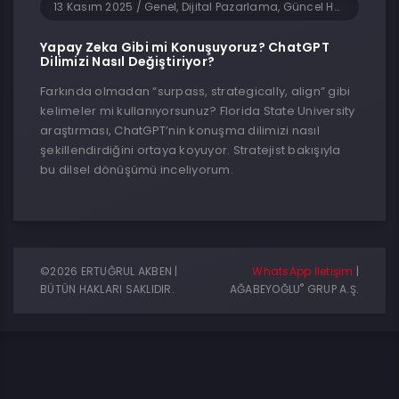
13 Kasım 2025
/
Genel, Dijital Pazarlama, Güncel Haberler, Sosyal Medya, Teknoloji, Yapay Zeka
Yapay Zeka Gibi mi Konuşuyoruz? ChatGPT
Dilimizi Nasıl Değiştiriyor?
Farkında olmadan “surpass, strategically, align” gibi
kelimeler mi kullanıyorsunuz? Florida State University
araştırması, ChatGPT’nin konuşma dilimizi nasıl
şekillendirdiğini ortaya koyuyor. Stratejist bakışıyla
bu dilsel dönüşümü inceliyorum.
©2026 ERTUĞRUL AKBEN |
WhatsApp İletişim
|
®
BÜTÜN HAKLARI SAKLIDIR.
AĞABEYOĞLU
GRUP A.Ş.