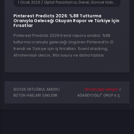
1 Ocak 2026
/
Dijital Pazarlama, Genel, Güncel Haberler, Sosyal Medya
Pinterest Predicts 2026: %88 Tutturma
Oranıyla Geleceği Okuyan Rapor ve Türkiye İçin
Fırsatlar
Pinterest Predicts 2026 trend raporu analizi. %88
tutturma oranıyla geleceği öngören Pinterest’in 21
trendi ve Türkiye için iş fırsatları. Scent stacking,
Afrohemian decor, 80s luxury ve daha fazlası.
©2026 ERTUĞRUL AKBEN |
WhatsApp İletişim
|
®
BÜTÜN HAKLARI SAKLIDIR.
AĞABEYOĞLU
GRUP A.Ş.