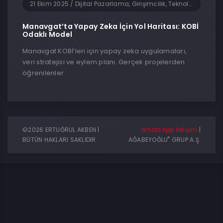
21 Ekim 2025
/
Dijital Pazarlama, Girişimcilik, Teknoloji, Turizm ve Seyahat, Yapay Zeka, Yazılım
Manavgat’ta Yapay Zeka İçin Yol Haritası: KOBİ
Odaklı Model
Manavgat KOBİ’leri için yapay zeka uygulamaları,
veri stratejisi ve eylem planı. Gerçek projelerden
öğrenilenler.
©2026 ERTUĞRUL AKBEN |
WhatsApp İletişim
|
®
BÜTÜN HAKLARI SAKLIDIR.
AĞABEYOĞLU
GRUP A.Ş.