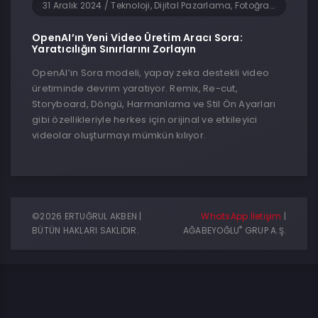
31 Aralık 2024
/
Teknoloji, Dijital Pazarlama, Fotoğrafçılık, Yapay Zeka, Yazılım
OpenAI’ın Yeni Video Üretim Aracı Sora:
Yaratıcılığın Sınırlarını Zorlayın
OpenAI’ın Sora modeli, yapay zeka destekli video
üretiminde devrim yaratıyor. Remix, Re-cut,
Storyboard, Döngü, Harmanlama ve Stil Ön Ayarları
gibi özellikleriyle herkes için orijinal ve etkileyici
videolar oluşturmayı mümkün kılıyor.
©2026 ERTUĞRUL AKBEN |
WhatsApp İletişim
|
®
BÜTÜN HAKLARI SAKLIDIR.
AĞABEYOĞLU
GRUP A.Ş.