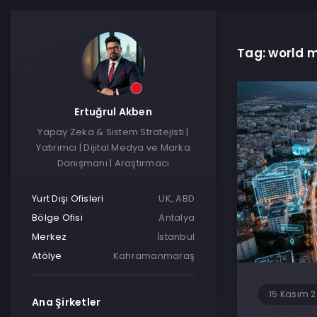
Tag: world 
Ertuğrul Akben
Yapay Zeka & Sistem Stratejisti |
Yatırımcı | Dijital Medya ve Marka
Danışmanı | Araştırmacı
Yurt Dışı Ofisleri
UK, ABD
Bölge Ofisi
Antalya
Merkez
İstanbul
Atölye
Kahramanmaraş
15 Kasım 
Ana Şirketler