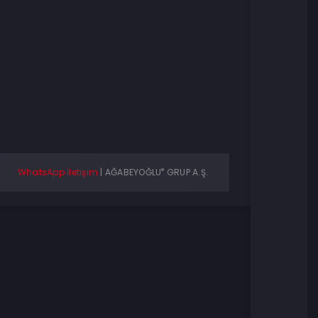
®
WhatsApp İletişim
|
AĞABEYOĞLU
GRUP A.Ş.