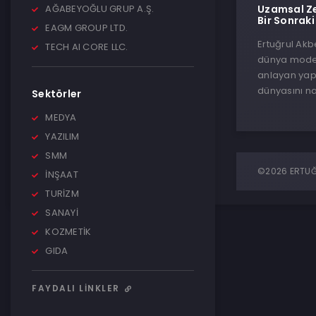
AĞABEYOĞLU GRUP A.Ş.
Uzamsal Ze
Bir Sonraki
EAGM GROUP LTD.
Ertuğrul Akb
TECH AI CORE LLC.
dünya model
anlayan yap
dünyasını na
Sektörler
MEDYA
YAZILIM
SMM
©2026 ERTUĞR
İNŞAAT
TURİZM
SANAYİ
KOZMETİK
GIDA
FAYDALI LINKLER