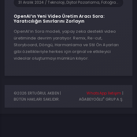
31 Aralık 2024
/
Teknoloji, Dijital Pazarlama, Fotoğrafçılık, Yapay Zeka, Yazılım
OpenAI’ın Yeni Video Üretim Aracı Sora:
Yaratıcılığın Sınırlarını Zorlayın
OpenAI’ın Sora modeli, yapay zeka destekli video
üretiminde devrim yaratıyor. Remix, Re-cut,
Storyboard, Döngü, Harmanlama ve Stil Ön Ayarları
gibi özellikleriyle herkes için orijinal ve etkileyici
videolar oluşturmayı mümkün kılıyor.
©2026 ERTUĞRUL AKBEN |
WhatsApp İletişim
|
®
BÜTÜN HAKLARI SAKLIDIR.
AĞABEYOĞLU
GRUP A.Ş.