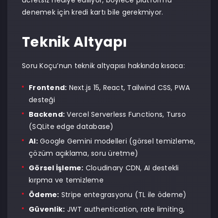
ücretsiz hediye ediliyor, böylece platformu
denemek için kredi kartı bile gerekmiyor.
Teknik Altyapı
Soru Koçu’nun teknik altyapısı hakkında kısaca:
Frontend:
Next.js 15, React, Tailwind CSS, PWA
desteği
Backend:
Vercel Serverless Functions, Turso
(SQLite edge database)
AI:
Google Gemini modelleri (görsel temizleme,
çözüm açıklama, soru üretme)
Görsel İşleme:
Cloudinary CDN, AI destekli
kırpma ve temizleme
Ödeme:
Stripe entegrasyonu (TL ile ödeme)
Güvenlik:
JWT authentication, rate limiting,