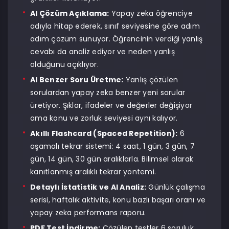
AI Çözüm Açıklama:
Yapay zeka öğrenciye
adıyla hitap ederek, sınıf seviyesine göre adım
adım çözüm sunuyor. Öğrencinin verdiği yanlış
cevabı da analiz ediyor ve neden yanlış
olduğunu açıklıyor.
AI Benzer Soru Üretme:
Yanlış çözülen
sorulardan yapay zeka benzer yeni sorular
üretiyor. Şıklar, ifadeler ve değerler değişiyor
ama konu ve zorluk seviyesi aynı kalıyor.
Akıllı Flashcard (Spaced Repetition):
6
aşamalı tekrar sistemi: 4 saat, 1 gün, 3 gün, 7
gün, 14 gün, 30 gün aralıklarla. Bilimsel olarak
kanıtlanmış aralıklı tekrar yöntemi.
Detaylı İstatistik ve AI Analiz:
Günlük çalışma
serisi, haftalık aktivite, konu bazlı başarı oranı ve
yapay zeka performans raporu.
PDF Test İndirme:
Çözülen testler 6 soruluk