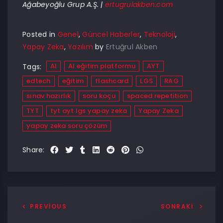
Ağabeyoğlu Grup A.Ş. |
ertugrulakben.com
Posted in
Genel
,
Güncel Haberler
,
Teknoloji
,
Yapay Zeka
,
Yazılım
by
Ertuğrul Akben
AI
AI eğitim platformu
AYT
Tags:
edtech
eğitim
flashcard
LGS
RAG
sınav hazırlık
soru koçu
spaced repetition
TYT
tyt ayt lgs yapay zeka
Yapay Zeka
yapay zeka soru çözüm
Share:
PREVIOUS
SONRAKI