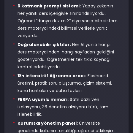
6 katmanlı prompt sistemi:
Yapay zekanın
her yanıtı ders içeriğiyle sınırlandırılıyordu.
Öğrenci “dünya düz mı?” diye sorsa bile sistem
ders materyalindeki bilimsel verilerle yanıt
veriyordu.
Doğrulanabilir çıktılar:
Her AI yanıtı hangi
ders materyalinden, hangi sayfadan geldiğini
gösteriyordu. Öğretmenler tek tıkla kaynağı
kontrol edebiliyordu.
18+ interaktif öğrenme aracı:
Flashcard
üretimi, pratik soru oluşturma, çizim sistemi,
konu haritaları ve daha fazlası.
FERPA uyumlu mimari:
Satır bazlı veri
izolasyonu, 36 denetim aksiyonu türü, tam
izlenebilirlik.
Kurumsal yönetim paneli:
Üniversite
genelinde kullanım analitiği, öğrenci etkileşim