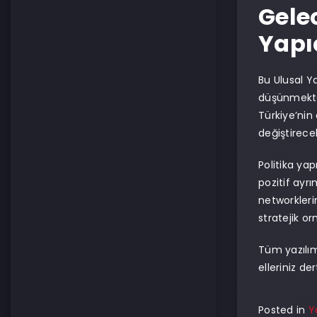
Gele
Yapı
Bu Ulusal Y
düşünmekten
Türkiye’nin
değiştirecek
Politika ya
pozitif ayr
networkleri
stratejik or
Tüm yazılım
elleriniz de
Posted in
Y