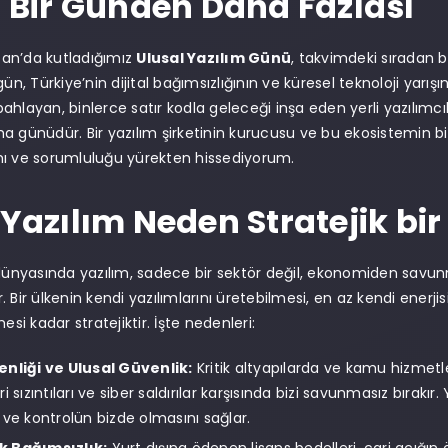
: Bir Günden Daha Fazlası
isan’da kutladığımız
Ulusal Yazılım Günü
, takvimdeki sıradan 
gün, Türkiye’nin dijital bağımsızlığının ve küresel teknoloji yarış
hlayan, binlerce satır kodla geleceği inşa eden yerli yazılımcıla
a günüdür. Bir yazılım şirketinin kurucusu ve bu ekosistemin bir
mı ve sorumluluğu yürekten hissediyorum.
i Yazılım Neden Stratejik b
yasında yazılım, sadece bir sektör değil, ekonomiden savunm
 Bir ülkenin kendi yazılımlarını üretebilmesi, en az kendi enerji
mesi kadar stratejiktir. İşte nedenleri:
enliği ve Ulusal Güvenlik:
Kritik altyapılarda ve kamu hizmetl
i sızıntıları ve siber saldırılar karşısında bizi savunmasız bırakır.
 ve kontrolün bizde olmasını sağlar.