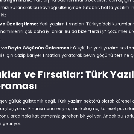
 Bağımsızlık:
Yurt dışına ödenen lisans bedelleri, cari açığın 
ımızı kullanarak bu kaynağı ülke içinde tutabilir, hatta yazılım 
riz.
 ve Özelleştirme:
Yerli yazılım firmaları, Türkiye’deki kurumların
dinamiklerini çok daha iyi anlar. Bu da bize “terzi işi” çözümler
.
 ve Beyin Göçünün Önlenmesi:
Güçlü bir yerli yazılım sektör
iz için cazip kariyer fırsatları yaratarak beyin göçünü tersine 
uklar ve Fırsatlar: Türk Ya
raması
 şey güllük gülistanlık değil. Türk yazılım sektörü olarak kürese
 karşılaşıyoruz. Finansmana erişim, markalaşma, küresel pazarlar
konularda hala kat etmemiz gereken bir yol var. Ancak bu zorlu
 getiriyor.