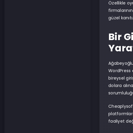
Özellikle o
firmalarını
güzel kanıtı
Bir G
Yar
Ağabeyoğlu 
WordPress e
bireysel gir
dolara alın
sorumluluğ
Cheaplysoft
platformları
faaliyet değ