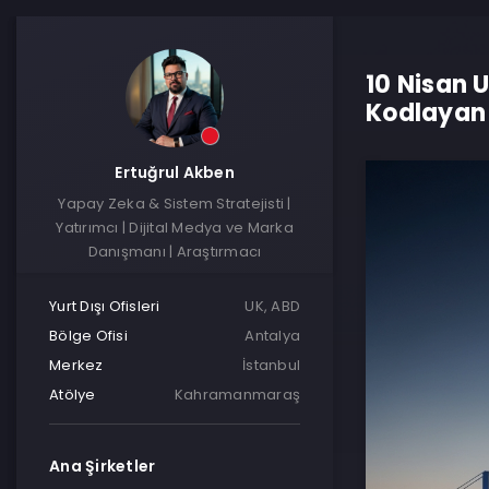
10 Nisan U
Kodlayan 
Ertuğrul Akben
Yapay Zeka & Sistem Stratejisti |
Yatırımcı | Dijital Medya ve Marka
Danışmanı | Araştırmacı
Yurt Dışı Ofisleri
UK, ABD
Bölge Ofisi
Antalya
Merkez
İstanbul
Atölye
Kahramanmaraş
Ana Şirketler