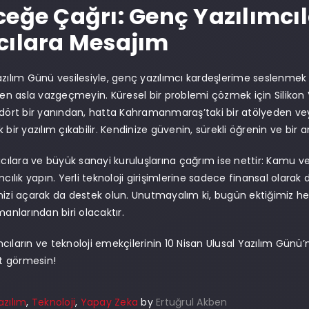
ceğe Çağrı: Genç Yazılımcıl
cılara Mesajım
azılım Günü vesilesiyle, genç yazılımcı kardeşlerime seslenme
 asla vazgeçmeyin. Küresel bir problemi çözmek için Silikon 
 dört bir yanından, hatta Kahramanmaraş’taki bir atölyeden vey
 bir yazılım çıkabilir. Kendinize güvenin, sürekli öğrenin ve bir 
pıcılara ve büyük sanayi kuruluşlarına çağrım ise nettir: Kamu ve
ımcılık yapın. Yerli teknoloji girişimlerine sadece finansal olar
nizi açarak da destek olun. Unutmayalım ki, bugün ektiğimiz her y
manlarından biri olacaktır.
cıların ve teknoloji emekçilerinin 10 Nisan Ulusal Yazılım Gün
rt görmesin!
azılım
,
Teknoloji
,
Yapay Zeka
by
Ertuğrul Akben