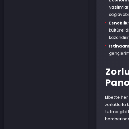
Ekonomik
yazılımlar
sağlayabili
Esneklik
kültürel 
kazandırır
İstihdam
gençlerim
Zorl
Pano
Elbette her
zorluklarla
tutma gibi 
beraberinde