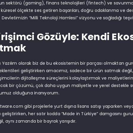
yun sektörü (gaming), finans teknolojileri (fintech) ve savunma 
n küresel ölçekte ses getiren başarıları, doğru odaklanma ve de
. Devletimizin “Milli Teknoloji Hamlesi” vizyonu ve sağladığı teşvi
irişimci Gözüyle: Kendi Eko
atmak
Yazılım olarak biz de bu ekosistemin bir parçası olmaktan guru
klentileri geliştirirken amacımız, sadece bir ürün satmak değil
işimcilerin dijitalleşme süreçlerini kolaylaştırmak ve maliyetler
acak bir çözümü, çok daha uygun maliyetle ve yerel destekle su
umuz olduğuna inanıyorum.
ware.com gibi projelerle yurt dışına lisans satışı yaparken ve
 geliştirirken, her satır kodda “Made in Türkiye” damgasını gurur
il, aynı zamanda bir bayrak yarışıdır.