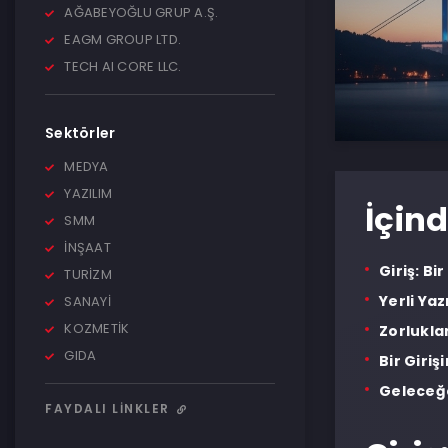
AĞABEYOĞLU GRUP A.Ş.
EAGM GROUP LTD.
TECH AI CORE LLC.
Sektörler
MEDYA
YAZILIM
İçind
SMM
İNŞAAT
Giriş: B
TURİZM
Yerli Ya
SANAYİ
KOZMETİK
Zorlukla
GIDA
Bir Giri
Geleceğe
FAYDALI LINKLER