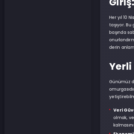
Giriş
Her yıl 10 N
taşıyor. Bu 
başında saba
onurlandırm
derin anla
Yerl
Günümüz dün
omurgasıdır.
yetiştirebil
Veri Güv
olmak, ver
kalmasını