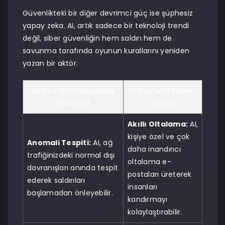
Güvenlikteki bir diğer devrimci güç ise şüphesiz
yapay zeka. AI, artık sadece bir teknoloji trendi
değil, siber güvenliğin hem saldırı hem de
savunma tarafında oyunun kurallarını yeniden
yazan bir aktör.
AI Destekli Savunma
AI Destekli Saldırı
(Kalkan)
(Kılıç)
Akıllı Oltalama:
AI,
kişiye özel ve çok
Anomali Tespiti:
AI, ağ
daha inandırıcı
trafiğinizdeki normal dışı
oltalama e-
davranışları anında tespit
postaları üreterek
ederek saldırıları
insanları
başlamadan önleyebilir.
kandırmayı
kolaylaştırabilir.