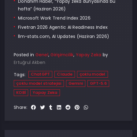
Donanım Haber, “Yapay zeka dünyasında bu
hafta” (Haziran 2026)
Microsoft Work Trend Index 2026
Fivetran 2026 Agentic AI Readiness Index
llm-stats.com, AI Updates (Haziran 2026)
Posted in
Genel
,
Girişimcilik
,
Yapay Zeka
by
Ertuğrul Akben
ChatGPT
Claude
çoklu model
Tags:
çoklu model stratejisi
Gemini
GPT-5.6
KOBİ
Yapay Zeka
Share: