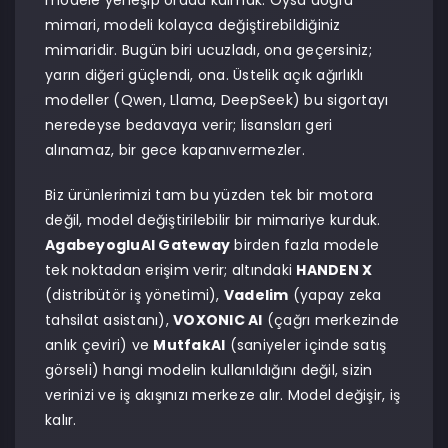
modele yerleşip orada kalmak. Oysa doğru
mimari, modeli kolayca değiştirebildiğiniz
mimaridir. Bugün biri ucuzladı, ona geçersiniz;
yarın diğeri güçlendi, ona. Üstelik açık ağırlıklı
modeller (Qwen, Llama, DeepSeek) bu sigortayı
neredeyse bedavaya verir; lisansları geri
alınamaz, bir gece kapanıvermezler.
Biz ürünlerimizi tam bu yüzden tek bir motora
değil, model değiştirilebilir bir mimariye kurduk.
AgabeyogluAI Gateway
birden fazla modele
tek noktadan erişim verir; altındaki
HANDEN X
(distribütör iş yönetimi),
Vadelim
(yapay zeka
tahsilat asistanı),
VOXONIC AI
(çağrı merkezinde
anlık çeviri) ve
MutfakAI
(saniyeler içinde satış
görseli) hangi modelin kullanıldığını değil, sizin
verinizi ve iş akışınızı merkeze alır. Model değişir, iş
kalır.