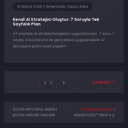
15 Mayıs 2026
/
Girişimcilik, Yapay Zeka
Kendi AI Stratejini Oluştur: 7 Soruyla Tek
Sayfalık Plan
47 sayfalık AI strateji belgeleri uygulanmıyor. 7 soru, 1
sayfa, 0 buzzword ile gerçekten uygulanabilir AI
dönüşüm planı nasıl yapılır?
1
2
3
…
8
SONRAKI
©2026 ERTUĞRUL AKBEN |
WhatsApp İletişim
|
®
BÜTÜN HAKLARI SAKLIDIR.
AĞABEYOĞLU
GRUP A.Ş.