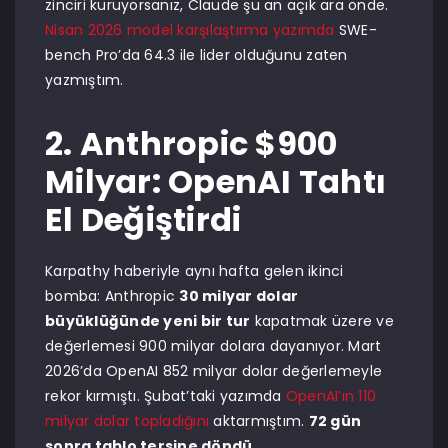
zinciri kuruyorsanız, Claude şu an açık ara önde.
Nisan 2026 model karşılaştırma yazımda
SWE-
bench Pro’da 64.3 ile lider olduğunu zaten
yazmıştım.
2. Anthropic $900
Milyar: OpenAI Tahtı
El Değiştirdi
Karpathy haberiyle aynı hafta gelen ikinci
bomba: Anthropic
30 milyar dolar
büyüklüğünde yeni bir tur
kapatmak üzere ve
değerlemesi 900 milyar dolara dayanıyor. Mart
2026’da OpenAI 852 milyar dolar değerlemeyle
rekor kırmıştı. Şubat’taki yazımda
OpenAI’ın 110
milyar dolar topladığını
aktarmıştım.
72 gün
sonra tablo tersine döndü.