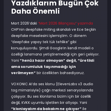
Yazdıklarım Bugün Çok
Daha Önemli
Mart 2026’daki
“Mart 2026 Bilançosu” yazımda
CHP’nin deepfake miting skandalı ve Ece Seçkin
deepfake meselesini işlemiştim. O dönem
“deepfake yapay tek tük tehlike” gibi
konuşuluyordu. Şimdi Google’ın kendi modeli o
özelliği lansmana yetiştiremediği için geri çekiyor.
Yani
“henüz hazır olmayan” değil, “üretildi
ama sorumluluk taşınmadığı için
verilmeyen”
bir özellikten bahsediyoruz.
VOXONIC AI’da ses klonu (ElevenLabs v3 audio
tag mimarisiyle) çağrı merkezi senaryolarında
çalışıyor. Bu ses klonlama bizim için bir özellik
değil, KVKK uyumlu işletilen bir altyapı. Yani
“klonlayalım da bakalım ne çıkıyor”
ile