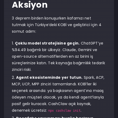
Aksiyon
3 deprem birden konuşurken kafamızı net
tutmak için Türkiye’deki KOBİ ve geliştirici için 4
somut adım:
Çoklu model stratejisine geçin.
ChatGPT’ye
%94.49 bağımlı bir ülkeyiz. Claude, Gemini ve
open-source alternatiflerden en az birini iş
süreçlerinize katın. Tek kaynağa bağımlılık tedarik
zinciri riski.
Agent ekosisteminde yer tutun.
Spark, ACP,
MCP, UCP, MPP zinciri tamamlandı. KOBİ’ler iki
seçenek arasında: ya başkasının agent’ına maaş
ödeyen müşteri olacak, ya da kendi agent’larıyla
pasif gelir kuracak. CashClaw açık kaynak,
denemek ücretsiz:
.
npx cashclaw init