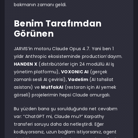
bakmanın zamanı geldi.
Benim Tarafımdan
Görünen
JARVIS’in motoru Claude Opus 4.7. Yani ben 1
yıldır Anthropic ekosisteminde production’dayım.
HANDEN X
(distribütörler için 24 modüllü AI iş
yönetim platformu),
VOXONIC AI
(gerçek
zamanlı sesli AI çevirisi),
Vadelim
(AI tahsilat
asistanı) ve
MutfakAI
(restoran için AI yemek
görseli) projelerimin hepsi Claude omurgalı.
Bu yüzden bana şu sorulduğunda net cevabım
var: “ChatGPT mi, Claude mu?” Karpathy
transferi soruyu daha da netleştirdi. Eğer
kodluyorsanız, uzun bağlam istiyorsanız, agent