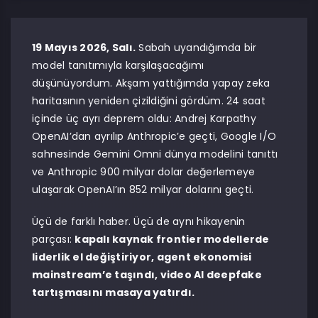
19 Mayıs 2026, Salı.
Sabah uyandığımda bir
model tanıtımıyla karşılaşacağımı
düşünüyordum. Akşam yattığımda yapay zeka
haritasının yeniden çizildiğini gördüm. 24 saat
içinde üç ayrı deprem oldu: Andrej Karpathy
OpenAI’dan ayrılıp Anthropic’e geçti, Google I/O
sahnesinde Gemini Omni dünya modelini tanıttı
ve Anthropic 900 milyar dolar değerlemeye
ulaşarak OpenAI’ın 852 milyar dolarını geçti.
Üçü de farklı haber. Üçü de aynı hikayenin
parçası:
kapalı kaynak frontier modellerde
liderlik el değiştiriyor, agent ekonomisi
mainstream’e taşındı, video AI deepfake
tartışmasını masaya yatırdı.