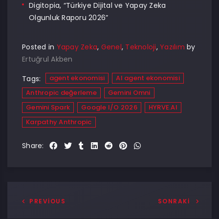
Digitopia, “Türkiye Dijital ve Yapay Zeka
Olgunluk Raporu 2026”
Posted in
Yapay Zeka
,
Genel
,
Teknoloji
,
Yazılım
by
Ertuğrul Akben
agent ekonomisi
AI agent ekonomisi
Tags:
Anthropic değerleme
Gemini Omni
Gemini Spark
Google I/O 2026
HYRVE.AI
Karpathy Anthropic
Share:
PREVIOUS
SONRAKI