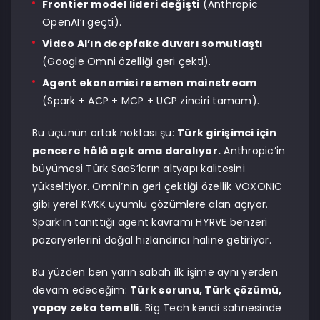
Frontier model lideri değişti
(Anthropic
OpenAI’ı geçti).
Video AI’ın deepfake duvarı somutlaştı
(Google Omni özelliği geri çekti).
Agent ekonomisi resmen mainstream
(Spark + ACP + MCP + UCP zinciri tamam).
Bu üçünün ortak noktası şu:
Türk girişimci için
pencere hâlâ açık ama daralıyor.
Anthropic’in
büyümesi Türk SaaS’ların altyapı kalitesini
yükseltiyor. Omni’nin geri çektiği özellik VOXONIC
gibi yerel KVKK uyumlu çözümlere alan açıyor.
Spark’ın tanıttığı agent kavramı HYRVE benzeri
pazaryerlerini doğal hızlandırıcı haline getiriyor.
Bu yüzden ben yarın sabah ilk işime aynı yerden
devam edeceğim:
Türk sorunu, Türk çözümü,
yapay zeka temelli.
Big Tech kendi sahnesinde