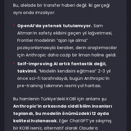
Bu, alelade bir transfer haberi değil. İki gerçeği
aynı anda imzalıyor:
OpenAI’da yetenek tutulamıyor.
Sam
Altman’ın safety ekibini geçen yıl lağvetmesi,
Frontier modelinin “ajan işe alma”
pozisyonlamasıyla beraber, derin araştırmacılar
için Anthropic daha cazip bir liman haline geldi.
Self-improving AI artık fantastik değil,
takvimli.
“Modelin kendisini eğitmesi” 2-3 yıl
önce sci-fi tarafındaydı, bugün Anthropic’in
pre-training takımının resmi yol haritası.
Bu hamlenin Türkiye’deki KOBİ için anlamı şu:
Anthropic’in arkasında ciddi bilim insanları
toplandı, bu modelin önümüzdeki 12 ayda
kalitesi hızlanacak.
Eğer ChatGPT’ye sıkışmış
bir KOBİ iseniz, alternatif olarak Claude’a