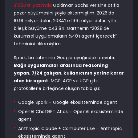
$199B’a” yazımda
Goldman Sachs verisine atıfla
pazar büyümesini şöyle aktarmıştım: 2026’da
10.91 milyar dolar, 2034’te 199 milyar dolar, yıllık
bileşik büyüme %43.84. Gartner’ın “2028’de
kurumsal uygulamaların %40’ı agent içerecek”
tahminini eklemiştim.
Spark, bu tahminin Google ayağındaki cevabı.
Bağlı uygulamalar arasında reasoning
yapan, 7/24 çalışan, kullanıcının yerine karar
alan bir agent.
MCP, ACP ve UCP gibi
protokollerle birleşince oluşan tablo şu:
Google Spark = Google ekosisteminde agent
OpenAI ChatGPT Atlas = OpenAI ekosisteminde
agent
Anthropic Claude + Computer Use = Anthropic
ekosisteminde agent