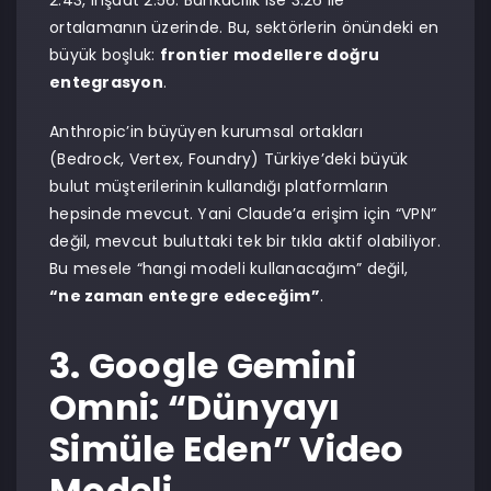
2.43, inşaat 2.56. Bankacılık ise 3.26 ile
ortalamanın üzerinde. Bu, sektörlerin önündeki en
büyük boşluk:
frontier modellere doğru
entegrasyon
.
Anthropic’in büyüyen kurumsal ortakları
(Bedrock, Vertex, Foundry) Türkiye’deki büyük
bulut müşterilerinin kullandığı platformların
hepsinde mevcut. Yani Claude’a erişim için “VPN”
değil, mevcut buluttaki tek bir tıkla aktif olabiliyor.
Bu mesele “hangi modeli kullanacağım” değil,
“ne zaman entegre edeceğim”
.
3. Google Gemini
Omni: “Dünyayı
Simüle Eden” Video
Modeli