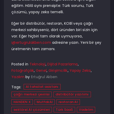
eğitim. Hâlâ aynı prensipte: Türk sorunu, Türk
çözümü, yapay zeka temelli.
Eğer bir distribütör, restoran, KOBİ veya çağrı
merkezi sahibiyseniz, dört üründen biri sizin için
var. Eğer hiçbiri tam olarak uymuyorsa,
i@ertugrulakben.com
adresine yazın. Yeni bir şey
üretmenin tam zamanı.
Posted in
Teknoloji
,
Dijital Pazarlama
,
Fotoğrafçılık
,
Genel
,
Girişimcilik
,
Yapay Zeka
,
Yazılım
by
Ertuğrul Akben
AI tahsilat asistanı
Tags:
çağrı merkezi çevirisi
distribütör yazılımı
HANDEN X
MutfakAI
restoran AI
sektörel AI çözümleri
Türk SaaS
Vadelim