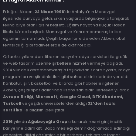
Ertuğrul Akben,
22 Nisan 1998
‘de Antalya’nın Manavgat
ilçesinde dünyaya geldi. Erken yaşlarda bilgisayarla tanışarak
teknolojiye olan ilgisini keşfetti. Eğitim hayatına Küçük Hasan
İlkokulu’nda başladı, Manavgat ve Kahramanmaraş’ta lise
eğitimini tamamladı. Çeşitli başarılar elde eden Akben, okul
temsilciliği gibi faaliyetlerde de aktif rol aldı.
Ortaokul yıllarından itibaren sosyal medya servisleri ile grafik
ve web tasarım üzerine şirketlere hizmet vermeye başladı.
2014 yılında Kahramanmaraş’a taşındıktan sonra tiyatro, radyo
programları ve şiir dinletileri gibi sahne etkinliklerinde yer aldı.
Karikatür, şiir, basketbol ve bilardo gibi hobilerle ilgilenen
Akben, çeşitli spor dallarında lisans sahibidir. İlerleyen yıllarda
Avrupa Birliği, Microsoft, Google Cloud, BTK Akademi,
Turkcell
ve çeşitli üniversitelerden aldığı
32’den fazla
sertifika
ile bilgisini pekiştirdi.
2016
yılında
Ağabeyoğlu Grup
‘u kurarak resmi girişimcilik
kariyerine adım attı. Baba mesleği demir doğramada edindiği
deneyimi, dijital çözümlerle birleştirerek reklam ve inşaat