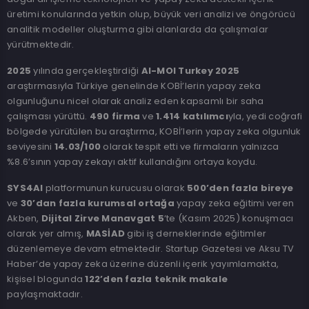
üretimi konularında yetkin olup, büyük veri analizi ve öngörücü
analitik modeller oluşturma gibi alanlarda da çalışmalar
yürütmektedir.
2025
yılında gerçekleştirdiği
AI-MOI Turkey 2025
araştırmasıyla Türkiye genelinde KOBİ’lerin yapay zeka
olgunluğunu nicel olarak analiz eden kapsamlı bir saha
çalışması yürüttü.
490 firma
ve
1.414 katılımcı
yla, yedi coğrafi
bölgede yürütülen bu araştırma, KOBİ’lerin yapay zeka olgunluk
seviyesini
14.03/100
olarak tespit etti ve firmaların yalnızca
%8.6’sının yapay zekayı aktif kullandığını ortaya koydu.
SYS4AI
platformunun kurucusu olarak
500’den fazla bireye
ve
30’dan fazla kurumsal ortağa
yapay zeka eğitimi veren
Akben,
Dijital Zirve Manavgat 5
‘te (Kasım 2025) konuşmacı
olarak yer almış,
MASİAD
gibi iş derneklerinde eğitimler
düzenlemeye devam etmektedir.
Startup Gazetesi
ve
Aksu TV
Haber
‘de yapay zeka üzerine düzenli içerik yayımlamakta,
kişisel blogunda
122’den fazla teknik makale
paylaşmaktadır.