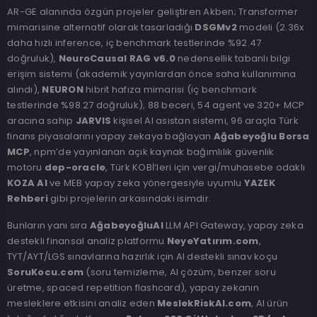
AR-GE alanında özgün projeler geliştiren Akben; Transformer
mimarisine alternatif olarak tasarladığı
DSGMv2
modeli (2.36x
daha hızlı inference, iç benchmark testlerinde %92.47
doğruluk),
NeuroCausal RAG v6.0
nedensellik tabanlı bilgi
erişim sistemi (akademik yayınlardan önce saha kullanımına
alındı),
NEURON
hibrit hafıza mimarisi (iç benchmark
testlerinde %98.27 doğruluk), 88 beceri, 54 agent ve 320+ MCP
aracına sahip
JARVIS
kişisel AI asistan sistemi, 96 araçla Türk
finans piyasalarını yapay zekaya bağlayan
Ağabeyoğlu Borsa
MCP
, npm’de yayınlanan açık kaynak bağımlılık güvenlik
motoru
dep-oracle
, Türk KOBİ’leri için vergi/muhasebe odaklı
KOZA AI
ve MEB yapay zeka yönergesiyle uyumlu
YAZEK
Rehberi
gibi projelerin arkasındaki isimdir.
Bunların yanı sıra
AğabeyoğluAI
LLM API Gateway, yapay zeka
destekli finansal analiz platformu
NeyeYatırım.com
,
TYT/AYT/LGS sınavlarına hazırlık için AI destekli sınav koçu
SoruKocu.com
(soru temizleme, AI çözüm, benzer soru
üretme, spaced repetition flashcard), yapay zekanın
mesleklere etkisini analiz eden
MeslekRiskAI.com
, AI ürün