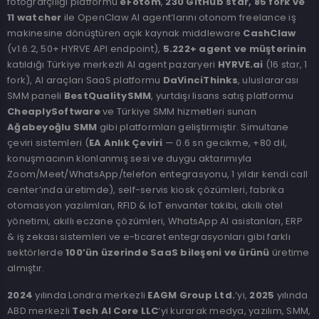
fotoğrafçılığı platformu
eFotom
,
230 GitHub star, 85 fork ve
11 watcher
ile OpenClaw AI agent’larını otonom freelance iş
makinesine dönüştüren açık kaynak middleware
CashClaw
(v1.6.2, 50+ HYRVE API endpoint),
5.222+ agent ve müşterinin
katıldığı Türkiye merkezli AI agent pazaryeri
HYRVE.ai
(16 star, 1
fork), AI araçları SaaS platformu
DaVinciThinks
, uluslararası
SMM paneli
BestQualitySMM
, yurtdışı lisans satış platformu
CheaplySoftware
ve Türkiye SMM hizmetleri sunan
Ağabeyoğlu SMM
gibi platformları geliştirmiştir. Simultane
çeviri sistemleri (
EA Anlık Çeviri
— 0.6 sn gecikme, +80 dil,
konuşmacının klonlanmış sesi ve duygu aktarımıyla
Zoom/Meet/WhatsApp/telefon entegrasyonu, 1 yıldır kendi call
center’ında üretimde), self-servis kiosk çözümleri, fabrika
otomasyon yazılımları, RFID & IoT envanter takibi, akıllı otel
yönetimi, akıllı eczane çözümleri, WhatsApp AI asistanları, ERP
& iş zekası sistemleri ve e-ticaret entegrasyonları gibi farklı
sektörlerde
100’ün üzerinde SaaS bileşeni ve ürünü
üretime
almıştır.
2024
yılında Londra merkezli
EAGM Group Ltd.
‘yi,
2025
yılında
ABD merkezli
Tech AI Core LLC
‘yi kurarak medya, yazılım, SMM,