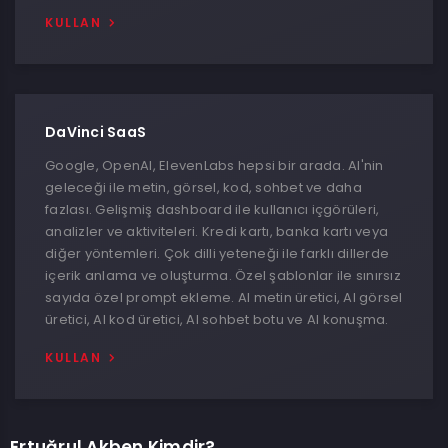
KULLAN
DaVinci SaaS
Google, OpenAI, ElevenLabs hepsi bir arada. AI'nin
geleceği ile metin, görsel, kod, sohbet ve daha
fazlası. Gelişmiş dashboard ile kullanıcı içgörüleri,
analizler ve aktiviteleri. Kredi kartı, banka kartı veya
diğer yöntemleri. Çok dilli yeteneği ile farklı dillerde
içerik anlama ve oluşturma. Özel şablonlar ile sınırsız
sayıda özel prompt ekleme. AI metin üretici, AI görsel
üretici, AI kod üretici, AI sohbet botu ve AI konuşma.
KULLAN
Ertuğrul Akben Kimdir?