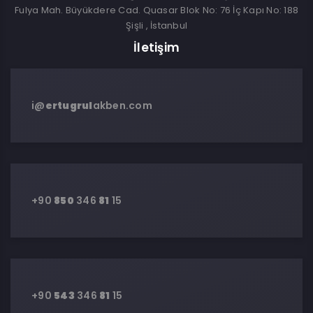
Fulya Mah. Büyükdere Cad. Quasar Blok No: 76 İç Kapı No: 188
Şişli , İstanbul
İletişim
i@
ertugrul
akben.com
+90
850
346
81
15
+90
543
346
81
15