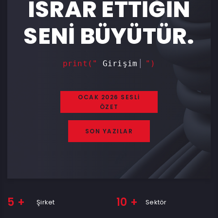
ISRAR ETTİĞİN
SENİ BÜYÜTÜR.
print("
İn
")
OCAK 2026 SESLİ
ÖZET
SON YAZILAR
5
+
10
+
Şirket
Sektör