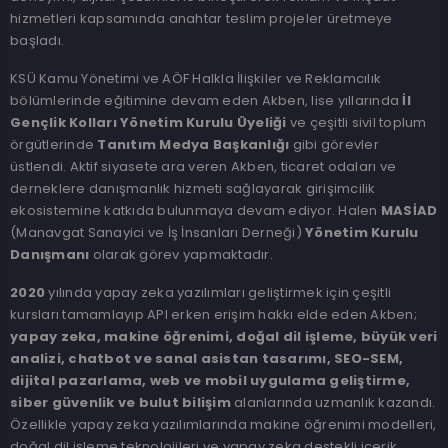
hizmetleri kapsamında anahtar teslim projeler üretmeye
başladı.
KSÜ Kamu Yönetimi ve AÖF Halkla İlişkiler ve Reklamcılık
bölümlerinde eğitimine devam eden Akben, lise yıllarında
İl
Gençlik Kolları Yönetim Kurulu Üyeliği
ve çeşitli sivil toplum
örgütlerinde
Tanıtım Medya Başkanlığı
gibi görevler
üstlendi. Aktif siyasete ara veren Akben, ticaret odaları ve
derneklere danışmanlık hizmeti sağlayarak girişimcilik
ekosistemine katkıda bulunmaya devam ediyor. Halen
MASİAD
(Manavgat Sanayici ve İş İnsanları Derneği)
Yönetim Kurulu
Danışmanı
olarak görev yapmaktadır.
2020
yılında yapay zeka yazılımları geliştirmek için çeşitli
kursları tamamlayıp API erken erişim hakkı elde eden Akben;
yapay zeka, makine öğrenimi, doğal dil işleme, büyük veri
analizi, chatbot ve sanal asistan tasarımı, SEO-SEM,
dijital pazarlama, web ve mobil uygulama geliştirme,
siber güvenlik ve bulut bilişim
alanlarında uzmanlık kazandı.
Özellikle yapay zeka yazılımlarında makine öğrenimi modelleri,
doğal dil işleme teknolojileri ve yapay zeka destekli içerik