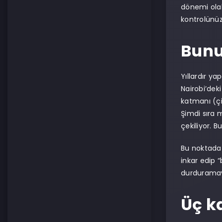
dönemi olab
kontrolünü
Bunu
Yıllardır ya
Nairobi’dek
katmanı (çip
Şimdi sıra 
çekiliyor. B
Bu noktada 
inkar edip 
durduramaya
Üç k