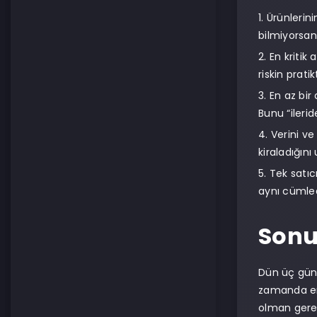
Ürünlerin
bilmiyorsan,
En kritik 
riskin pratik
En az bir
Bunu “ilerid
Verini ve
kiraladığın
Tek satıc
aynı cümled
Son
Dün üç günl
zamanda en 
olman gerek