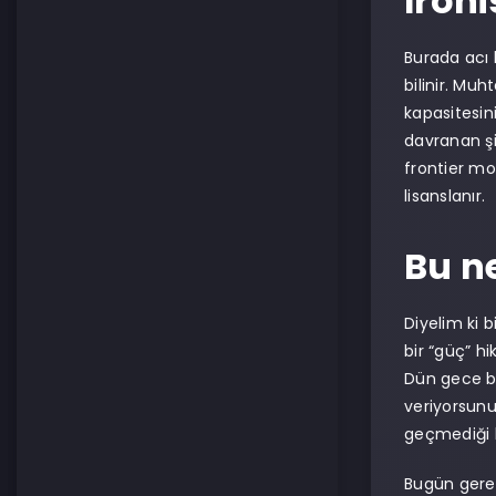
İroni
Burada acı 
bilinir. Mu
kapasitesini
davranan şi
frontier mo
lisanslanır.
Bu n
Diyelim ki 
bir “güç” h
Dün gece bu
veriyorsunu
geçmediği b
Bugün gerek