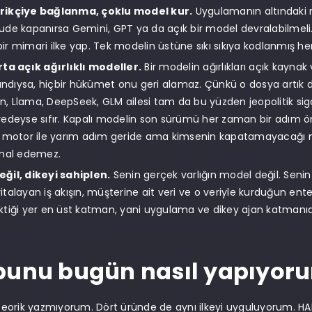
rikçiye bağlanma, çoklu model kur.
Uygulamanın altındaki mo
aude kapanırsa Gemini, GPT ya da açık bir model devralabilmel
bir mimari ilke yap. Tek modelin üstüne sıkı sıkıya kodlanmış her
rta açık ağırlıklı modeller.
Bir modelin ağırlıkları açık kaynak
ndıysa, hiçbir hükümet onu geri alamaz. Çünkü o dosya artık d
n, Llama, DeepSeek, GLM ailesi tam da bu yüzden jeopolitik sigort
eredeyse sıfır. Kapalı modelin son sürümü her zaman bir adım 
ir motor ile yarım adım geride ama kimsenin kapatamayacağı m
ihmal edemez.
eğil, dikeyi sahiplen.
Senin gerçek varlığın model değil. Senin 
italayan iş akışın, müşterine ait veri ve o veriyle kurduğun ente
iktiği yer en üst katman, yani uygulama ve dikey ajan katmanıd
bunu bugün nasıl yapıyor
ı teorik yazmıyorum. Dört üründe de aynı ilkeyi uyguluyorum. H