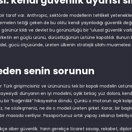
si: kendi güvenlik uyarısı 
bir taraf var. Anthropic, sektörde modellerin tehlikeli yetenekle
htemelen tetiği çeken de bu oldu: kendi yayınladığı güvenlik değ
 görünür kıldı ve devlet bu görünürlüğü bir “ulusal güvenlik varl
rketin en güçlü ürünü, dürüstlüğünün üstüne kapatıldı. Bunun b
del, gücü ölçüsünde, üreten ülkenin stratejik silahı muamelesi 
eden senin sorunun
bir Türk girişimcisiniz ve ürününüzü tek bir kapalı modelin üstü
ikayesiydi: dünyanın en iyi modelini, aylık birkaç yüz dolara, k
 bir “bağımlılık” hikayesine döndü. Çünkü o motorun açık kalı
z, ne sözleşmeniz, ne de o modeli üreten şirket. Karar, bir başka
ir masada veriliyor. Pasaportunuz artık yapay zekanızı belirliyo
çe siber güvenlik. Yarın gerekçe ticaret savaşı, rekabet, diplo