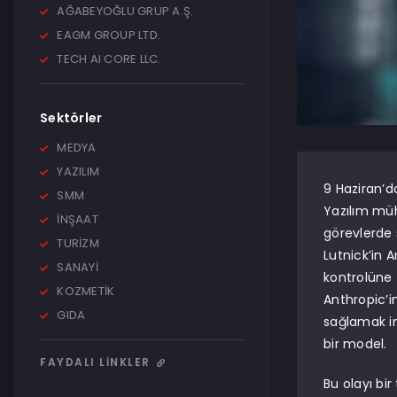
AĞABEYOĞLU GRUP A.Ş.
EAGM GROUP LTD.
TECH AI CORE LLC.
Sektörler
MEDYA
YAZILIM
9 Haziran’d
SMM
Yazılım müh
İNŞAAT
görevlerde 
TURİZM
Lutnick’in 
SANAYİ
kontrolüne 
KOZMETİK
Anthropic’i
GIDA
sağlamak im
bir model.
FAYDALI LINKLER
Bu olayı bir