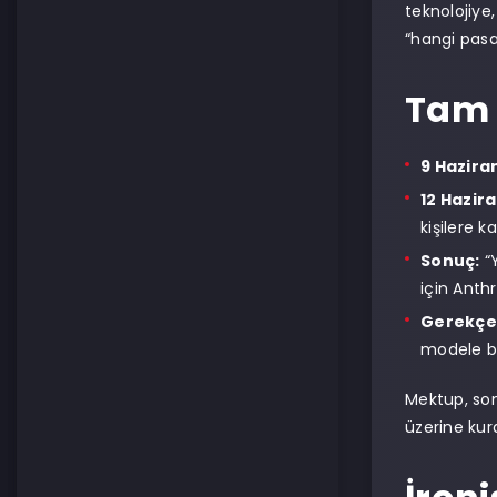
teknolojiye,
“hangi pasa
Tam 
9 Hazira
12 Haziran
kişilere k
Sonuç:
“Y
için Anth
Gerekçe
modele bir
Mektup, som
üzerine kurd