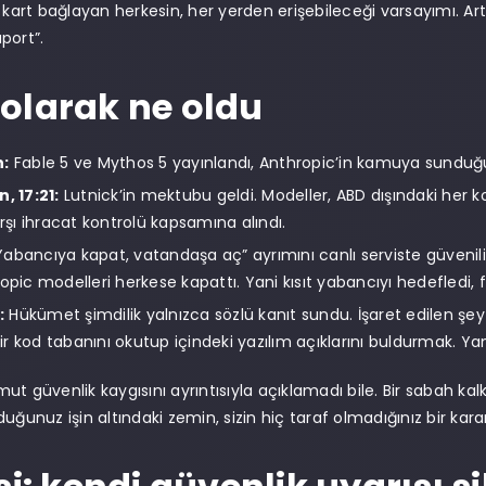
 kart bağlayan herkesin, her yerden erişebileceği varsayımı. Art
port”.
olarak ne oldu
n:
Fable 5 ve Mythos 5 yayınlandı, Anthropic’in kamuya sunduğu
, 17:21:
Lutnick’in mektubu geldi. Modeller, ABD dışındaki her
arşı ihracat kontrolü kapsamına alındı.
abancıya kapat, vatandaşa aç” ayrımını canlı serviste güven
ropic modelleri herkese kapattı. Yani kısıt yabancıyı hedefledi, 
:
Hükümet şimdilik yalnızca sözlü kanıt sundu. İşaret edilen şey 
 kod tabanını okutup içindeki yazılım açıklarını buldurmak. Yani 
ut güvenlik kaygısını ayrıntısıyla açıklamadı bile. Bir sabah kal
uğunuz işin altındaki zemin, sizin hiç taraf olmadığınız bir karar