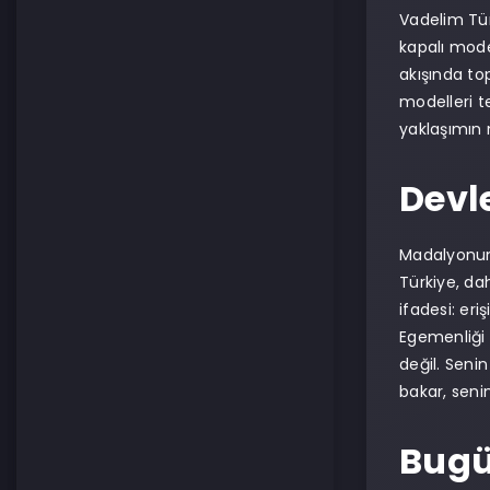
Vadelim Tür
kapalı model
akışında to
modelleri te
yaklaşımın 
Devl
Madalyonun 
Türkiye, da
ifadesi: er
Egemenliği 
değil. Seni
bakar, seni
Bugü