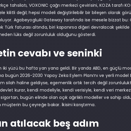
kçe tahsilatı, VOXONIC çağrı merkezi çevirisini, KOZA tarafı KO
e kilitli değil; hepsi modeli değiştirilebilir bir bileşen olarak gör
pluyor. AgabeyogluAI Gateway tarafında ise mesele bizzat bu: Cl
k Türk faturası altında, biri kapanırsa diğeri devralacak şekilde
neden lüks değil zorunluluk olduğunu gösterdi.
etin cevabı ve seninki
iki yüzü bu hafta yan yana geldi. Bir yanda ABD, en güçlü model
ha bugün 2026-2030 Yapay Zeka Eylem Planı’nı ve yerli model Bilge
işim silah haline geldiyse, egemenlik artık tercih değil zorunlul
devlet kurar, kendi modeliyle, kendi verisiyle, kendi veri merke
n sigortan, bugün elinde olan açık ağırlıklı modeller ve sahip ol
n müşterin bu çeyreğe bakar. İkisini karıştırma.
n atılacak beş adım