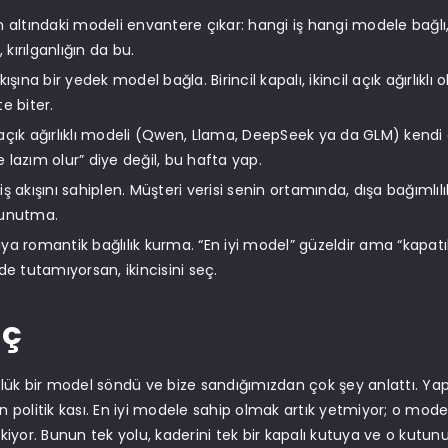
in altındaki modeli envantere çıkar: hangi iş hangi modele bağ
 kırılganlığın da bu.
akışına bir yedek model bağla. Birincil kapalı, ikincil açık ağırlıkl
te biter.
 açık ağırlıklı modeli (Qwen, Llama, DeepSeek ya da GLM) kendi 
e lazım olur” diye değil, bu hafta yap.
 iş akışını sahiplen. Müşteri verisi senin ortamında, dışa bağımlılı
ı unutma.
ıya romantik bağlılık kurma. “En iyi model” güzeldir ama “kapatı
e tutamıyorsan, ikincisini seç.
uç
ük bir model söndü ve bize sandığımızdan çok şey anlattı. Yap
politik kası. En iyi modele sahip olmak artık yetmiyor; o mod
iyor. Bunun tek yolu, kaderini tek bir kapalı kutuya ve o kutu