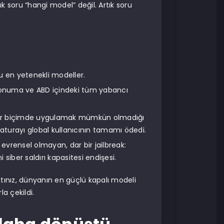
ık soru “hangi model” değil. Artık soru
 en yetenekli modeller.
 konuma ve ABD içindeki tüm yabancı
ilir biçimde uygulamak mümkün olmadığı
faturayı global kullanıcının tamamı ödedi.
evrensel olmayan, dar bir jailbreak:
siber saldırı kapasitesi endişesi.
ktınız, dünyanın en güçlü kapalı modeli
la çekildi.