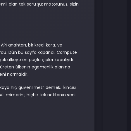
li olan tek soru şu: motorunuz, sizin
I anahtarı, bir kredi kartı, ve
iyordu. Dün bu sayfa kapandı. Compute
çok ülkeye en güçlü çipler kapalıydı.
, üreten ülkenin egemenlik alanına
yeni normaldir.
zekaya hiç güvenilmez” demek. İkincisi
 mimarini, hiçbir tek noktanın seni