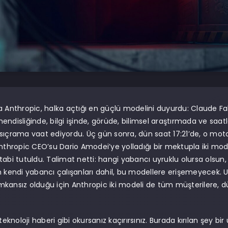
a Anthropic, halka açtığı en güçlü modelini duyurdu: Claude Fa
endisliğinde, bilgi işinde, görüde, bilimsel araştırmada ve saat
sıçrama vaat ediyordu. Üç gün sonra, dün saat 17:21’de, o mot
Anthropic CEO’su Dario Amodei’ye yolladığı bir mektupla iki mode
tabi tutuldu. Talimat netti: hangi yabancı uyruklu olursa olsun,
n kendi yabancı çalışanları dahil, bu modellere erişemeyecek.
kansız olduğu için Anthropic iki modeli de tüm müşterilere, 
 teknoloji haberi gibi okursanız kaçırırsınız. Burada kırılan şey bir 