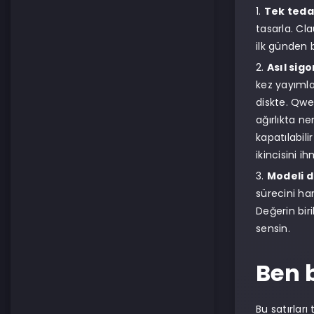
Tek teda
tasarla. Cl
ilk günden 
Asıl sigo
kez yayımla
diskte. Qwe
ağırlıkta n
kapatılabil
ikincisini 
Modeli d
sürecini har
Değerin bir
sensin.
Ben 
Bu satırlar