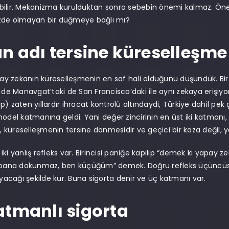
ilir. Mekanizma kurulduktan sonra sebebin önemi kalmaz. Önem
zde olmayan bir düğmeye bağlı mı?
n adı tersine küreselleşme
pay zekanın küreselleşmenin en saf hali olduğunu düşündük. Bir AP
i de Manavgat’taki de San Francisco’daki ile aynı zekaya eriş
) zaten yıllardır ihracat kontrolü altındaydi, Türkiye dahil pek 
model katmanına geldi. Yani değer zincirinin en üst iki katmanı
u, küreselleşmenin tersine dönmesidir ve geçici bir kaza değil, 
iki yanlış refleks var. Birincisi paniğe kapılıp “demek ki yapay 
“bana dokunmaz, ben küçüğüm” demek. Doğru refleks üçüncüsü:
cağı şekilde kur. Buna sigorta denir ve üç katmanı var.
atmanlı sigorta