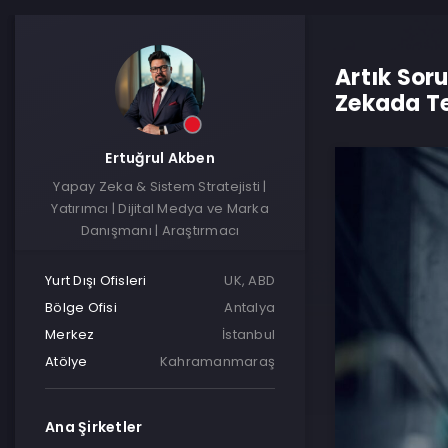
Artık Sor
Zekada Te
Ertuğrul Akben
Yapay Zeka & Sistem Stratejisti |
Yatırımcı | Dijital Medya ve Marka
Danışmanı | Araştırmacı
Yurt Dışı Ofisleri
UK, ABD
Bölge Ofisi
Antalya
Merkez
İstanbul
Atölye
Kahramanmaraş
Ana Şirketler