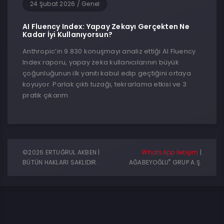
24 Şubat 2026
/
Genel
AI Fluency Index: Yapay Zekayı Gerçekten Ne
Kadar İyi Kullanıyorsun?
Anthropic’in 9.830 konuşmayı analiz ettiği AI Fluency
Index raporu, yapay zeka kullanıcılarının büyük
çoğunluğunun ilk yanıtı kabul edip geçtiğini ortaya
koyuyor. Parlak çıktı tuzağı, tekrarlama etkisi ve 3
pratik çıkarım.
©2026 ERTUĞRUL AKBEN |
WhatsApp İletişim
|
®
BÜTÜN HAKLARI SAKLIDIR.
AĞABEYOĞLU
GRUP A.Ş.