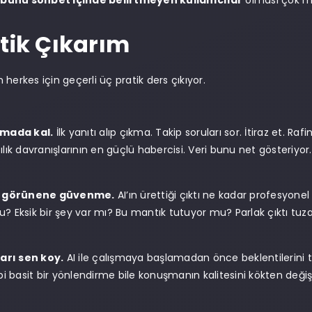
unu sohbet içinde belirtmeyen kullanıcılar
olması çok m
atik Çıkarım
herkes için geçerli üç pratik ders çıkıyor.
şmada kal.
İlk yanıtı alıp çıkma. Takip soruları sor. İtiraz et. Ra
lık davranışlarının en güçlü habercisi. Veri bunu net gösteriyor.
l görünene güvenme.
AI’ın ürettiği çıktı ne kadar profesyone
? Eksik bir şey var mı? Bu mantık tutuyor mu? Parlak çıktı tu
ları sen koy.
AI ile çalışmaya başlamadan önce beklentilerini 
bi basit bir yönlendirme bile konuşmanın kalitesini kökten değişti