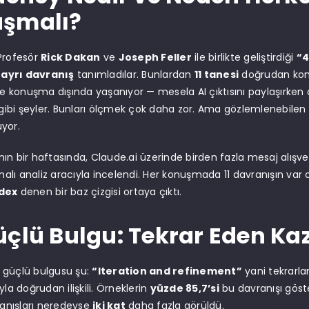
şmalı?
Profesör
Rick Dakan
ve
Joseph Feller
ile birlikte geliştirdiği
“4
 ayrı davranış
tanımladılar. Bunlardan
11 tanesi
doğrudan konu
ise konuşma dışında yaşanıyor — mesela AI çıktısını paylaşırken 
bi şeyler. Bunları ölçmek çok daha zor. Ama gözlemlenebilen 11 
yor.
ın bir haftasında, Claude.ai üzerinde birden fazla mesaj alışve
umalı analiz aracıyla incelendi. Her konuşmada 11 davranışın var o
ndex
denen bir baz çizgisi ortaya çıktı.
üçlü Bulgu: Tekrar Eden Ka
 güçlü bulgusu şu:
“Iteration and refinement”
yani tekrarlam
yla doğrudan ilişkili. Örneklerin
yüzde 85,7’si
bu davranışı göst
vranışları neredeyse
iki kat
daha fazla görüldü.