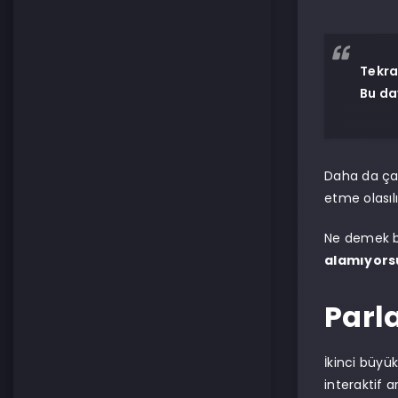
Tekra
Bu da
Daha da çarp
etme olasıl
Ne demek bu
alamıyors
Parla
İkinci büyü
interaktif 