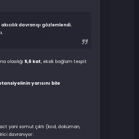
 akıcılık davranışı gözlemlendi.
ı.
ma olasılığı
5,6 kat
, eksik bağlam tespit
tansiyelinin yarısını bile
fact yani somut çıktı (kod, doküman,
rici davranıyor: