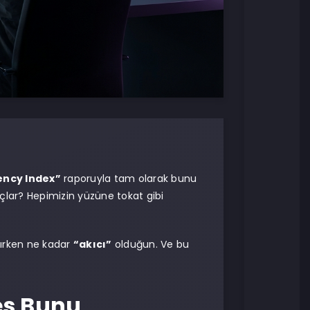
uency Index”
raporuyla tam olarak bunu
uçlar? Hepimizin yüzüne tokat gibi
nırken ne kadar
“akıcı”
olduğun. Ve bu
es Bunu