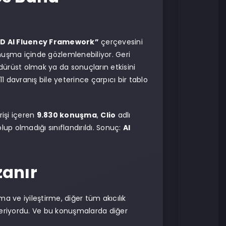
D AI Fluency Framework”
çerçevesini
şma içinde gözlemlenebiliyor. Geri
dürüst olmak ya da sonuçların etkisini
davranış bile yeterince çarpıcı bir tablo
rişi içeren
9.830 konuşma
,
Clio
adlı
lup olmadığı sınıflandırıldı. Sonuç:
AI
zanır
a ve iyileştirme, diğer tüm akıcılık
eriyordu. Ve bu konuşmalarda diğer