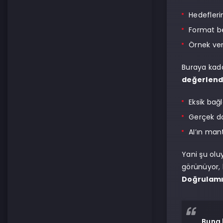
Hedefleri
Format b
Örnek v
Buraya kada
değerlend
Eksik bağ
Gerçek 
AI’ın man
Yani şu olu
görünüyor, 
Doğrulamı
Buna