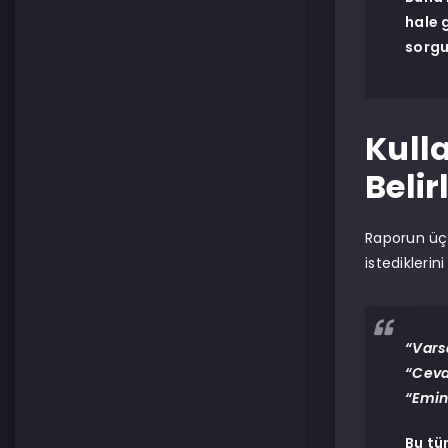
hale 
sorgu
Kull
Belir
Raporun üç
istediklerin
“Vars
“Ceva
“Emin
Bu tü