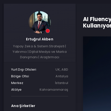
AI Fluenc
Kullanıyo
Ertuğrul Akben
Yapay Zeka & Sistem Stratejisti |
Yatırımcı | Dijital Medya ve Marka
Danışmanı | Araştırmacı
Yurt Dışı Ofisleri
UK, ABD
Bölge Ofisi
Antalya
Merkez
İstanbul
Atölye
Kahramanmaraş
Ana Şirketler