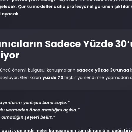
gelecek. Çünkü modeller daha profesyonel görünen çıktılar 
layacak.
anıcıların Sadece Yüzde 30’
liyor
üncü önemli bulgusu: konuşmaların
sadece yüzde 30’unda
k
i söylüyor. Geri kalan
yüzde 70
hiçbir yönlendirme yapmadan do
ayımlarım yanlışsa bana söyle.”
bı vermeden önce mantığını açıkla.”
 olmadığın şeyleri belirt.”
r basit yönlendirmeler konuşmanın tüm dinamiğini değiştiri