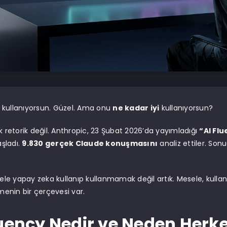
 kullanıyorsun. Güzel. Ama onu
ne kadar iyi
kullanıyorsun?
ık retorik değil. Anthropic, 23 Şubat 2026’da yayımladığı
“AI Fl
şladı.
9.830 gerçek Claude konuşmasını
analiz ettiler. Son
e yapay zeka kullanıp kullanmamak değil artık. Mesele, kulla
çmenin bir çerçevesi var.
luency Nedir ve Neden Herk