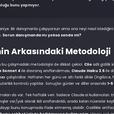
luğu bunu yapmıyor.
aniye. Bir danışmanla çalışıyorsun ama ona neyi nasıl istediğ
n.
Sorun danışmanda mı yoksa sende mi?
nin Arkasındaki Metodoloji
n bu çalışmadaki metodolojisi de dikkat çekici.
Clio
adlı gizlilik 
e Sonnet 4
ile davranış sınıflandırması,
Claude Haiku 3.5
ile di
ıcı
çalıştırdılar. Haftanın her günü ve altı farklı dilde (İngilizc
arlılık kontrolü yaptılar. Sonuçlar günler ve diller arasında
1-5
amaları da var. Tek haftalık veri. Sadece Claude.ai kullanıcıları.
nışlar var/yok olarak ikili sınıflandırıldı, arada kalan nüanslar kay
ulayıp bunu konuşmada ifade etmemiş olabilir. Özellikle artif