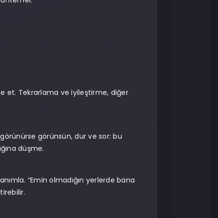
uhtemel.
fine et. Tekrarlama ve iyileştirme, diğer
l görünürse görünsün, dur ve sor: bu
zağına düşme.
tanımla. “Emin olmadığın yerlerde bana
rebilir.