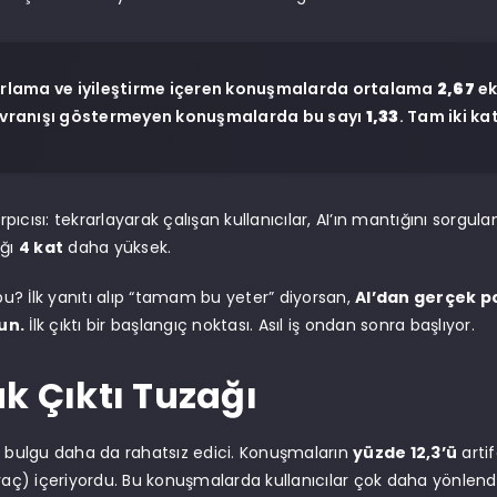
rlama ve iyileştirme içeren konuşmalarda ortalama
2,67
ek
vranışı göstermeyen konuşmalarda bu sayı
1,33
. Tam iki kat
ıcısı: tekrarlayarak çalışan kullanıcılar, AI’ın mantığını sorgula
ığı
4 kat
daha yüksek.
? İlk yanıtı alıp “tamam bu yeter” diyorsan,
AI’dan gerçek po
un.
İlk çıktı bir başlangıç noktası. Asıl iş ondan sonra başlıyor.
k Çıktı Tuzağı
k bulgu daha da rahatsız edici. Konuşmaların
yüzde 12,3’ü
arti
araç) içeriyordu. Bu konuşmalarda kullanıcılar çok daha yönlendi