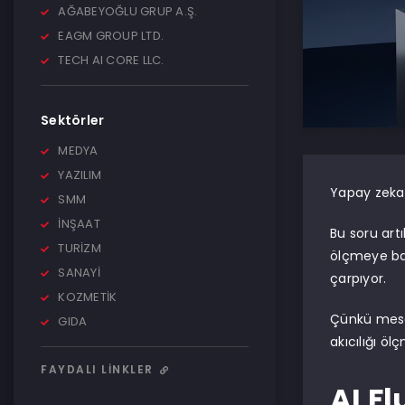
AĞABEYOĞLU GRUP A.Ş.
EAGM GROUP LTD.
TECH AI CORE LLC.
Sektörler
MEDYA
YAZILIM
Yapay zeka
SMM
İNŞAAT
Bu soru art
TURİZM
ölçmeye ba
SANAYİ
çarpıyor.
KOZMETİK
Çünkü mesel
GIDA
akıcılığı öl
FAYDALI LINKLER
AI F