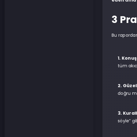
eden ama b
3 Pr
Bu rapordan 
1. Konu
tüm akıcı
2. Güze
doğru mu
3. Kural
söyle” gi