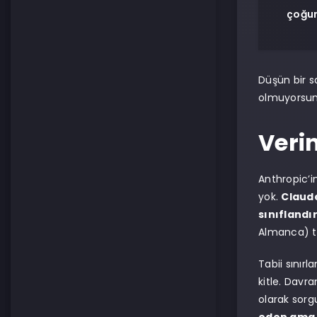
çoğun
Düşün bir s
olmuyorsu
Veri
Anthropic’i
yok.
Claud
sınıflandır
Almanca) tut
Tabii sınırl
kitle. Davra
olarak sorg