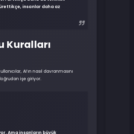
ürettikçe, insanlar daha az
u Kuralları
ullanıcılar, AI’ın nasıl davranmasını
ğrudan işe giriyor.
yor. Ama insanların büyük