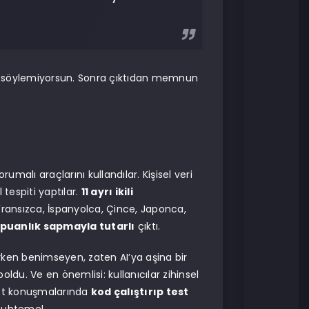
ini söylemiyorsun. Sonra çıktıdan memnun
korumalı araçlarını kullandılar. Kişisel veri
l tespiti yaptılar.
11 ayrı ikili
e, Fransızca, İspanyolca, Çince, Japonca,
 puanlık sapmayla tutarlı
çıktı.
 Erken benimseyen, zaten AI’ya aşina bir
boldu. Ve en önemlisi: kullanıcılar zihinsel
act konuşmalarında
kod çalıştırıp test