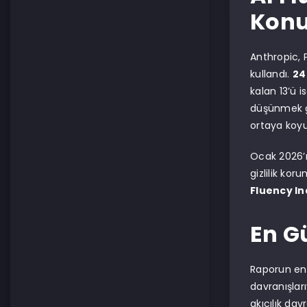
Konu
Anthropic, 
kullandı.
24
kalan 13’ü 
düşünmek gi
ortaya koyu
Ocak 2026’n
gizlilik kor
Fluency I
En G
Raporun en
davranışları
akıcılık da