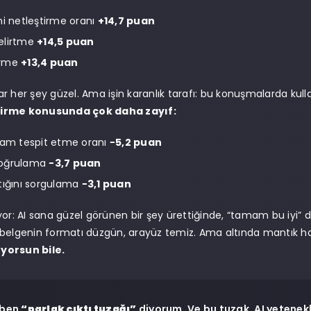
ni netleştirme oranı
+14,7 puan
elirtme
+14,5 puan
erme
+13,4 puan
r her şey güzel. Ama işin karanlık tarafı: bu konuşmalarda kull
irme konusunda çok daha zayıf:
lam tespit etme oranı
−5,2 puan
doğrulama
−3,7 puan
tığını sorgulama
−3,1 puan
yor: AI sana güzel görünen bir şey ürettiğinde, “tamam bu iyi” d
belgenin formatı düzgün, arayüz temiz. Ama altında mantık hat
yorsun bile.
 ben
“parlak çıktı tuzağı”
diyorum. Ve bu tuzak, AI yetenekl