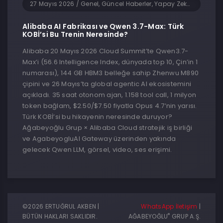
27 Mayıs 2026
/
Genel, Güncel Haberler, Yapay Zeka, Yazılım
Alibaba AI Fabrikası ve Qwen 3.7-Max: Türk
KOBİ’si Bu Trenin Neresinde?
Alibaba 20 Mayıs 2026 Cloud Summit’te Qwen3.7-
Max’i (56.6 Intelligence Index, dünyada top 10, Çin’in 1
numarası), 144 GB HBM3 belleğe sahip Zhenwu M890
çipini ve 26 Mayıs’ta global agentic AI ekosistemini
açıkladı. 35 saat otonom ajan, 1.158 tool call, 1 milyon
token bağlam, $2.50/$7.50 fiyatla Opus 4.7’nin yarısı.
Türk KOBİ’si bu hikayenin neresinde duruyor?
Ağabeyoğlu Grup × Alibaba Cloud stratejik iş birliği
ve AgabeyogluAI Gateway üzerinden yakında
gelecek Qwen LLM, görsel, video, ses erişimi.
©2026 ERTUĞRUL AKBEN |
WhatsApp İletişim
|
®
BÜTÜN HAKLARI SAKLIDIR.
AĞABEYOĞLU
GRUP A.Ş.