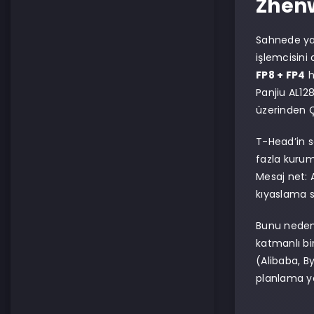
Zhenw
Sahnede yal
işlemcisini
FP8 + FP4
h
Panjiu AL12
üzerinden Ç
T-Head’in s
fazla kurum
Mesaj net: A
kıyaslama s
Bunu neden 
katmanlı bi
(Alibaba, By
planlama ya