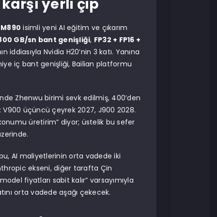
arşı yerli çip
 M890
isimli yeni AI eğitim ve çıkarım
 800 GB/sn bant genişliği
,
FP32 + FP16 +
 iddiasıyla Nvidia H20’nin 3 katı. Yanına
iye iç bant genişliği, Bailian platformu
inde Zhenwu birimi sevk edilmiş, 400’den
li: V900 üçüncü çeyrek 2027, J900 2028.
ikonumu üretirim” diyor; üstelik bu sefer
üzerinde.
, AI maliyetlerinin orta vadede iki
nthropic ekseni, diğer tarafta Çin
model fiyatları sabit kalır” varsayımıyla
atını orta vadede aşağı çekecek.