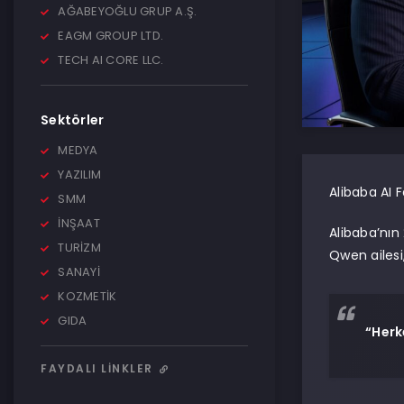
AĞABEYOĞLU GRUP A.Ş.
EAGM GROUP LTD.
TECH AI CORE LLC.
Sektörler
MEDYA
YAZILIM
Alibaba AI 
SMM
İNŞAAT
Alibaba’nın
TURİZM
Qwen ailesi
SANAYİ
KOZMETİK
GIDA
“Herk
FAYDALI LINKLER