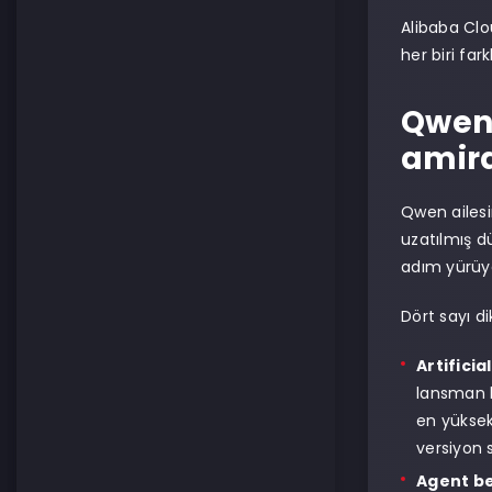
Alibaba Clo
her biri fark
Qwen3
amir
Qwen ailesi
uzatılmış d
adım yürüyo
Dört sayı di
Artificia
lansman h
en yüksek
versiyon s
Agent be