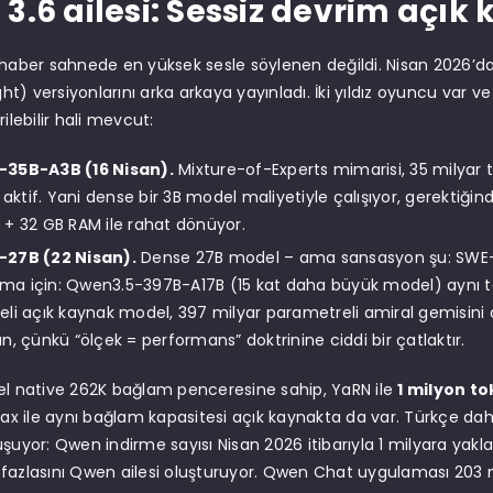
3.6 ailesi: Sessiz devrim açık
 haber sahnede en yüksek sesle söylenen değildi. Nisan 2026’da A
) versiyonlarını arka arkaya yayınladı. İki yıldız oyuncu var ve 
rilebilir hali mevcut:
35B-A3B (16 Nisan).
Mixture-of-Experts mimarisi, 35 milyar
 aktif. Yani dense bir 3B model maliyetiyle çalışıyor, gerektiğind
+ 32 GB RAM ile rahat dönüyor.
27B (22 Nisan).
Dense 27B model – ama sansasyon şu: SWE-
ırma için: Qwen3.5-397B-A17B (15 kat daha büyük model) aynı t
li açık kaynak model, 397 milyar parametreli amiral gemisini 
n, çünkü “ölçek = performans” doktrinine ciddi bir çatlaktır.
el native 262K bağlam penceresine sahip, YaRN ile
1 milyon t
 ile aynı bağlam kapasitesi açık kaynakta da var. Türkçe dahi
uşuyor: Qwen indirme sayısı Nisan 2026 itibarıyla 1 milyara yakl
fazlasını Qwen ailesi oluşturuyor. Qwen Chat uygulaması 203 mil