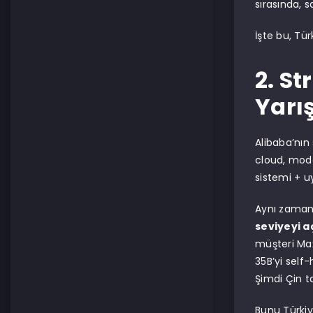
sırasında,
İşte bu, Tü
2. St
Yarış
Alibaba’nın
cloud, mode
sistemi + u
Aynı zamand
seviyeyi a
müşteri Max
35B’yi self-
Şimdi Çin ta
Bunu Türkiy