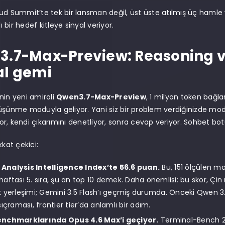
ud Summit’te tek bir lansman değil, üst üste atılmış üç hamle 
lı bir hedef kitleye sinyal veriyor.
.7-Max-Preview: Reasoning ve
al gemi
nin yeni amirali
Qwen3.7-Max-Preview
, 1 milyon token bağl
üşünme moduyla geliyor. Yani siz bir problem verdiğinizde mo
r, kendi çıkarımını denetliyor, sonra cevap veriyor. Sohbet botu
kkat çekici:
l Analysis Intelligence Index’te 56.6 puan.
Bu, 151 ölçülen m
aftası 5. sıra, şu an top 10 demek. Daha önemlisi: bu skor, Çi
 yerleşimi; Gemini 3.5 Flash’ı geçmiş durumda. Önceki Qwen 3.
ıçraması, frontier tier’da anlamlı bir adım.
nchmarklarında Opus 4.6 Max’i geçiyor.
Terminal-Bench 2.