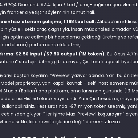
.4, GPQA Diamond: 92.4. Ajan / kod / araç-çağırma görevlerind
in frontier’a yetişti” söyleminin somut hali.
esintisiz otonom çalışma, 1.158 tool call.
Alibaba’nın iddiası
bin yüz elli sekiz araç çağrısıyla, insan müdahalesi olmadan yürü
 için optimize edilmiş bir hesaplama çekirdeği üretmiş ve refer
ik ortalama) performans elde etmiş.
dırma: $2.50 input / $7.50 output (1M token).
Bu Opus 4.7’nin
atarım” stratejisi bitmiş gibi duruyor; Çin tarafı agresif fiyatl
uyarıyı baştan koyalım. “Preview” yazıyor adında. Yani bu önizlem
. Model proprietary, yani kapalı kaynak – self-host etmeniz müm
l Studio (Bailian) ana platform, ama lansman gününde (19 M
da da cross-listed olarak yayınlandı. Yani Çin hesabı açmaya 
 kullanabilirsiniz. Test sırasında ~97 milyon token üretmiş, yan
in cebinizden çıkıyor. “Her işime Max-Preview’i koşturayım” diye
vlerine sakla, kısa rewrite işlerine değil” dememiz lazım.