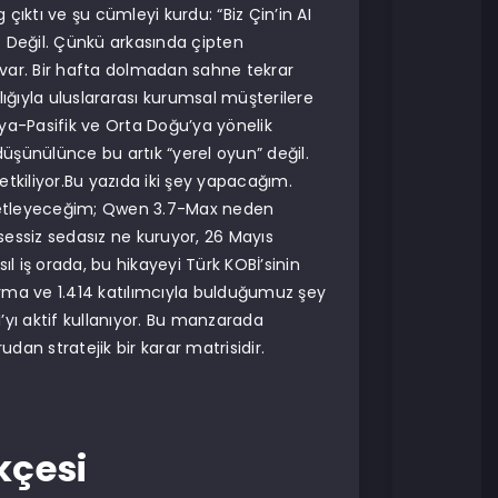
ktı ve şu cümleyi kurdu: “Biz Çin’in AI
i? Değil. Çünkü arkasında çipten
ı var. Bir hafta dolmadan sahne tekrar
ığıyla uluslararası kurumsal müşterilere
Asya-Pasifik ve Orta Doğu’ya yönelik
 düşünülünce bu artık “yerel oyun” değil.
tkiliyor.Bu yazıda iki şey yapacağım.
e özetleyeceğim; Qwen 3.7-Max neden
essiz sedasız ne kuruyor, 26 Mayıs
sıl iş orada, bu hikayeyi Türk KOBİ’sinin
ma ve 1.414 katılımcıyla bulduğumuz şey
I’yı aktif kullanıyor. Bu manzarada
dan stratejik bir karar matrisidir.
kçesi