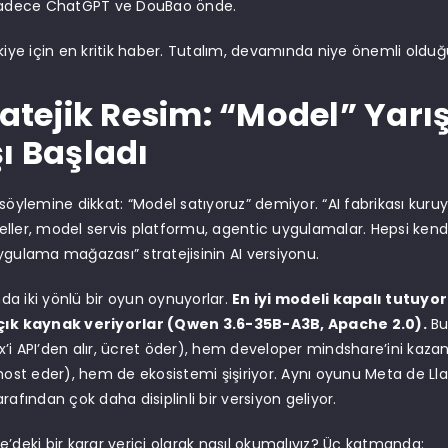
 sadece ChatGPT ve DouBao önde.
rkiye için en kritik haber. Tutalım, devamında niye önemli old
ratejik Resim: “Model” Yarış
ı Başladı
 söylemine dikkat: “Model satıyoruz” demiyor. “AI fabrikası kuru
ller, model servis platformu, agentic uygulamalar. Hepsi kendis
ygulama mağazası” stratejisinin AI versiyonu.
a iki yönlü bir oyun oynuyorlar.
En iyi modeli kapalı tutuyo
çık kaynak veriyorlar (Qwen 3.6-35B-A3B, Apache 2.0).
Bu
’i API’den alır, ücret öder), hem developer mindshare’ini kazan
host eder), hem de ekosistemi şişiriyor. Aynı oyunu Meta de Llam
rafından çok daha disiplinli bir versiyon geliyor.
e’deki bir karar verici olarak nasıl okumalıyız? Üç katmanda: