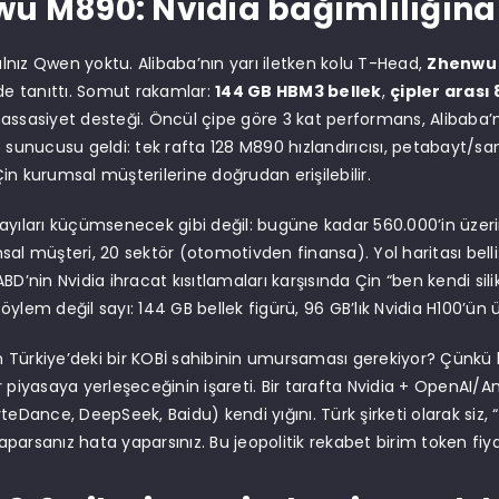
u M890: Nvidia bağımlılığına k
nız Qwen yoktu. Alibaba’nın yarı iletken kolu T-Head,
Zhenwu
 de tanıttı. Somut rakamlar:
144 GB HBM3 bellek
,
çipler arası
assasiyet desteği. Öncül çipe göre 3 kat performans, Alibaba’nın
8 sunucusu geldi: tek rafta 128 M890 hızlandırıcısı, petabayt/san
in kurumsal müşterilerine doğrudan erişilebilir.
ayıları küçümsenecek gibi değil: bugüne kadar 560.000’in üzer
sal müşteri, 20 sektör (otomotivden finansa). Yol haritası bel
BD’nin Nvidia ihracat kısıtlamaları karşısında Çin “ben kendi sil
öylem değil sayı: 144 GB bellek figürü, 96 GB’lık Nvidia H100’ün 
Türkiye’deki bir KOBİ sahibinin umursaması gerekiyor? Çünkü bu
r piyasaya yerleşeceğinin işareti. Bir tarafta Nvidia + OpenAI/A
teDance, DeepSeek, Baidu) kendi yığını. Türk şirketi olarak siz, “
parsanız hata yaparsınız. Bu jeopolitik rekabet birim token fiy