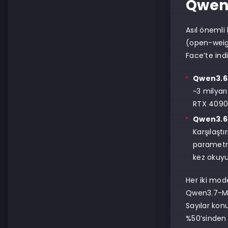
Qwen 
Asıl önemli
(open-weight
Face’te indi
Qwen3.6-
~3 milyarı
RTX 4090 
Qwen3.6-
Karşılaşt
parametre
kez okuyu
Her iki mod
Qwen3.7-Max
Sayılar kon
%50’sinden 