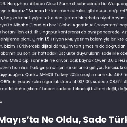
26. Hangzhou. Alibaba Cloud Summit sahnesinde Liu Weiguang çı
 inşa ediyoruz.” Sıradan bir lansman cümlesi gibi durur, değil m
 beş katmanlı yığını tek elden işleten bir şirketin niyet beyan
Mayıs’ta Alibaba Cloud bu kez “Global Agentic AI Ecosystem” başl
n hattını ilan etti. İlk Singapur konferansı da aynı pencerede; 
genişleme planı, Çin’in 1.5 Trilyon RMB yatırım kalemiyle birlikte
, bizim Türkiye’deki dijital dönüşüm tartışmasını da doğrudan e
Alibaba’nın bu son bir haftadaki üst üste duyurularını sadelikl
nwu M890 çipi sahnede ne arıyor, açık kaynak Qwen 3.6 ailesi s
stem hamlesi Türk girişimci için ne anlama geliyor. İkincisi, ki a
aşıyacağım. Çünkü AI-MOI Turkey 2025 araştırmamızda 490 fir
KOBİ’lerin yapay zeka olgunluk skoru 14.03/100, sadece %8.6’sı A
 model daha çıkardı” haberi sadece teknoloji bülteni değil, doğru
a.
 Mayıs’ta Ne Oldu, Sade Tür