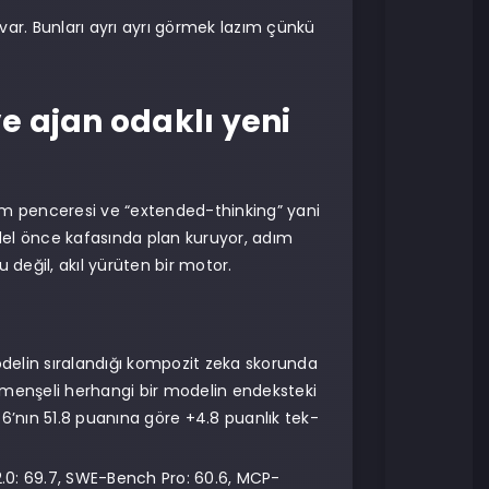
var. Bunları ayrı ayrı görmek lazım çünkü
 ajan odaklı yeni
am penceresi ve “extended-thinking” yani
del önce kafasında plan kuruyor, adım
 değil, akıl yürüten bir motor.
odelin sıralandığı kompozit zeka skorunda
n menşeli herhangi bir modelin endeksteki
6’nın 51.8 puanına göre +4.8 puanlık tek-
0: 69.7, SWE-Bench Pro: 60.6, MCP-