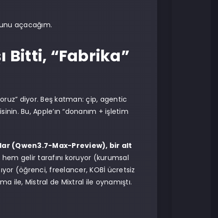
uğunu açacağım.
ı Bitti, “Fabrika”
yoruz” diyor. Beş katman: çip, agentic
inin. Bu, Apple’ın “donanım + işletim
rlar (Qwen3.7-Max-Preview), bir alt
 hem gelir tarafını koruyor (kurumsal
ıyor (öğrenci, freelancer, KOBİ ücretsiz
a ile, Mistral de Mixtral ile oynamıştı.