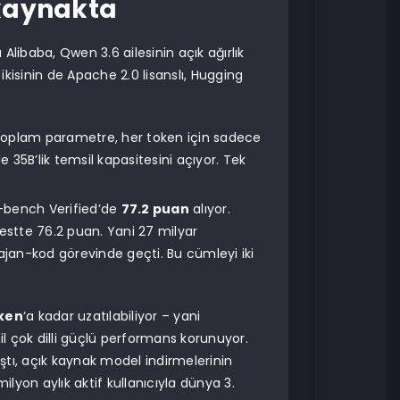
 kaynakta
libaba, Qwen 3.6 ailesinin açık ağırlık
ikisinin de Apache 2.0 lisanslı, Hugging
 toplam parametre, her token için sadece
e 35B’lik temsil kapasitesini açıyor. Tek
bench Verified’de
77.2 puan
alıyor.
estte 76.2 puan. Yani 27 milyar
ajan-kod görevinde geçti. Bu cümleyi iki
oken
‘a kadar uzatılabiliyor – yani
l çok dilli güçlü performans korunuyor.
aştı, açık kaynak model indirmelerinin
yon aylık aktif kullanıcıyla dünya 3.