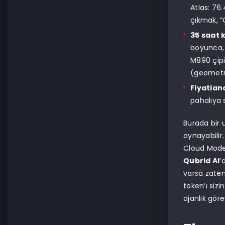
Atlas: 76
çıkmak, “Ç
35 saat k
boyunca, 
M890 çipi
(geometr
Fiyatlan
pahalıya s
Burada bir 
oynayabilir
Cloud Mode
Qubrid AI
‘
varsa zaten
token’ı siz
ajanlık göre