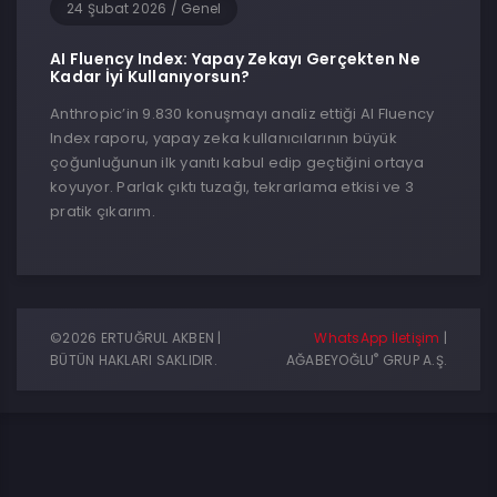
24 Şubat 2026
/
Genel
AI Fluency Index: Yapay Zekayı Gerçekten Ne
Kadar İyi Kullanıyorsun?
Anthropic’in 9.830 konuşmayı analiz ettiği AI Fluency
Index raporu, yapay zeka kullanıcılarının büyük
çoğunluğunun ilk yanıtı kabul edip geçtiğini ortaya
koyuyor. Parlak çıktı tuzağı, tekrarlama etkisi ve 3
pratik çıkarım.
©2026 ERTUĞRUL AKBEN |
WhatsApp İletişim
|
®
BÜTÜN HAKLARI SAKLIDIR.
AĞABEYOĞLU
GRUP A.Ş.