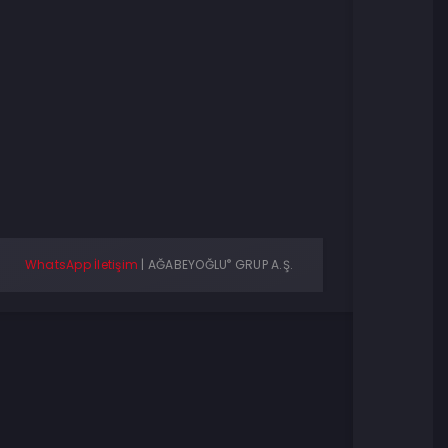
®
WhatsApp İletişim
|
AĞABEYOĞLU
GRUP A.Ş.