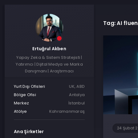
Tag: AI flue
Ertuğrul Akben
Yapay Zeka & Sistem Stratejisti |
Yatırımcı | Dijital Medya ve Marka
Danışmanı | Araştırmacı
Yurt Dışı Ofisleri
UK, ABD
Bölge Ofisi
Antalya
Merkez
İstanbul
Atölye
Kahramanmaraş
24 Şubat 
Ana Şirketler