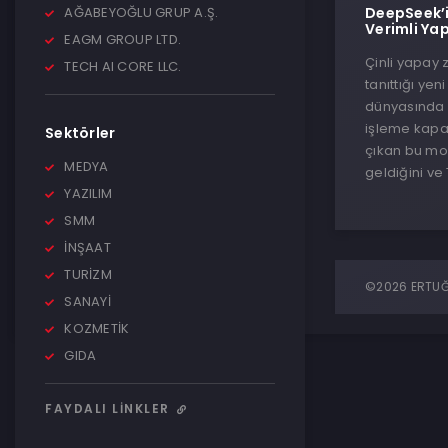
AĞABEYOĞLU GRUP A.Ş.
DeepSeek’i
Verimli Ya
EAGM GROUP LTD.
Çinli yapay 
TECH AI CORE LLC.
tanıttığı ye
dünyasında b
işleme kapas
Sektörler
çıkan bu mod
MEDYA
geldiğini ve T
YAZILIM
SMM
İNŞAAT
TURİZM
©2026 ERTUĞR
SANAYİ
KOZMETİK
GIDA
FAYDALI LINKLER