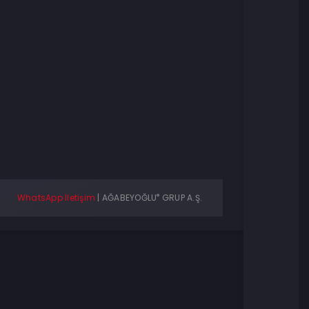
®
WhatsApp İletişim
|
AĞABEYOĞLU
GRUP A.Ş.