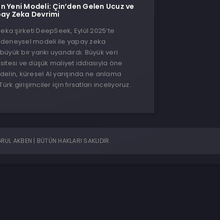
n Yeni Modeli: Çin’den Gelen Ucuz ve
pay Zeka Devrimi
zeka şirketi DeepSeek, Eylül 2025’te
ni deneysel modeli ile yapay zeka
üyük bir yankı uyandırdı. Büyük veri
itesi ve düşük maliyet iddiasıyla öne
elin, küresel AI yarışında ne anlama
ürk girişimciler için fırsatları inceliyoruz.
UL AKBEN | BÜTÜN HAKLARI SAKLIDIR.