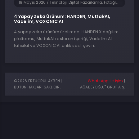
18 Mayıs 2026
/
Teknoloji, Dijital Pazarlama, Fotoğrafçılık, Genel, Girişimcilik, Yapay Zeka, Yazılım
4 Yapay Zeka Ürünüm: HANDEN, MutfakAI,
Vadelim, VOXONIC AI
4 yapay zeka ürünüm üretimde: HANDEN X dağıtım
platformu, MutfakAI restoran içeriği, Vadelim AI
tahsilat ve VOXONIC AI anlık sesli çeviri.
©2026 ERTUĞRUL AKBEN |
WhatsApp İletişim
|
®
BÜTÜN HAKLARI SAKLIDIR.
AĞABEYOĞLU
GRUP A.Ş.