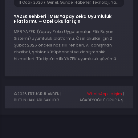
11 Ocak 2026
/
Genel, Güncel Haberler, Teknoloji, Yapay Zeka
YAZEK Rehberi | MEB Yapay Zeka Uyumluluk
Platformu – Özel Okullar İçin
MEB YAZEK (Yapay Zeka Uygulamaları Etik Beyan
Sistemi) uyumluluk platformu. Özel okullar için 2
Şubat 2026 öncesi hazırlık rehberi, AI danışman
chatbot, şablon kütüphanesi ve danışmanlık
hizmetleri. Türkiye’nin ilk YAZEK uyumluluk çözümü.
©2026 ERTUĞRUL AKBEN |
WhatsApp İletişim
|
®
BÜTÜN HAKLARI SAKLIDIR.
AĞABEYOĞLU
GRUP A.Ş.