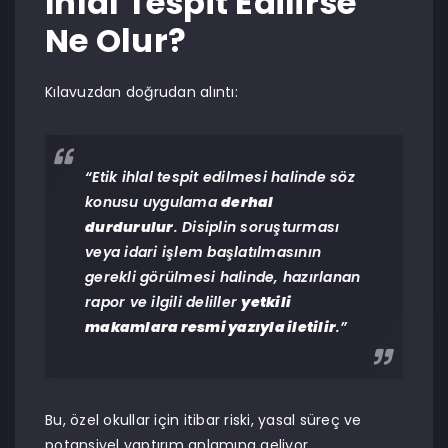
İhlal Tespit Edilirse
Ne Olur?
Kılavuzdan doğrudan alıntı:
“Etik ihlal tespit edilmesi halinde söz
konusu uygulama
derhal
durdurulur
. Disiplin soruşturması
veya idari işlem başlatılmasının
gerekli görülmesi halinde, hazırlanan
rapor ve ilgili deliller
yetkili
makamlara resmi yazıyla iletilir
.”
Bu, özel okullar için itibar riski, yasal süreç ve
potansiyel yaptırım anlamına geliyor.