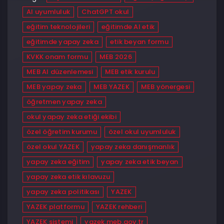
AI uyumluluk
ChatGPT okul
eğitim teknolojileri
eğitimde AI etik
eğitimde yapay zeka
etik beyan formu
KVKK onam formu
MEB 2026
MEB AI düzenlemesi
MEB etik kurulu
MEB yapay zeka
MEB YAZEK
MEB yönergesi
öğretmen yapay zeka
okul yapay zeka etiği ekibi
özel öğretim kurumu
özel okul uyumluluk
özel okul YAZEK
yapay zeka danışmanlık
yapay zeka eğitim
yapay zeka etik beyan
yapay zeka etik kılavuzu
yapay zeka politikası
YAZEK
YAZEK platformu
YAZEK rehberi
YAZEK sistemi
yazek.meb.gov.tr