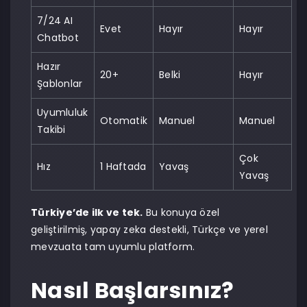
7/24 AI
Evet
Hayır
Hayır
Chatbot
Hazır
20+
Belki
Hayır
Şablonlar
Uyumluluk
Otomatik
Manuel
Manuel
Takibi
Çok
Hız
1 Haftada
Yavaş
Yavaş
Türkiye’de ilk ve tek.
Bu konuya özel
geliştirilmiş, yapay zeka destekli, Türkçe ve yerel
mevzuata tam uyumlu platform.
Nasıl Başlarsınız?