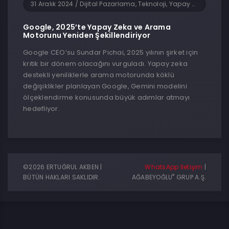
31 Aralık 2024
/
Dijital Pazarlama, Teknoloji, Yapay Zeka, Yazılım
Google, 2025’te Yapay Zeka ve Arama
Motorunu Yeniden Şekillendiriyor
Google CEO’su Sundar Pichai, 2025 yılının şirket için
kritik bir dönem olacağını vurguladı. Yapay zeka
destekli yeniliklerle arama motorunda köklü
değişiklikler planlayan Google, Gemini modelini
ölçeklendirme konusunda büyük adımlar atmayı
hedefliyor.
©2026 ERTUĞRUL AKBEN |
WhatsApp İletişim
|
®
BÜTÜN HAKLARI SAKLIDIR.
AĞABEYOĞLU
GRUP A.Ş.