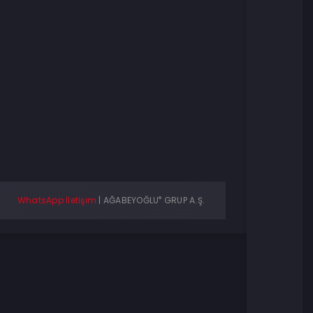
®
WhatsApp İletişim
|
AĞABEYOĞLU
GRUP A.Ş.