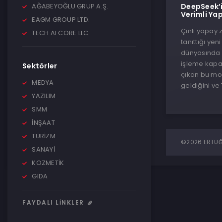
AĞABEYOĞLU GRUP A.Ş.
DeepSeek’i
Verimli Ya
EAGM GROUP LTD.
Çinli yapay 
TECH AI CORE LLC.
tanıttığı ye
dünyasında b
işleme kapas
Sektörler
çıkan bu mod
MEDYA
geldiğini ve T
YAZILIM
SMM
İNŞAAT
TURİZM
©2026 ERTUĞR
SANAYİ
KOZMETİK
GIDA
FAYDALI LINKLER